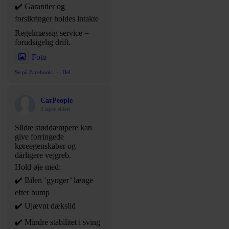
✔️ Garantier og
forsikringer holdes intakte
Regelmæssig service =
forudsigelig drift.
Foto
Se på Facebook
·
Del
CarPeople
3 uger siden
Slidte støddæmpere kan
give forringede
køreegenskaber og
dårligere vejgreb.
Hold øje med:
✔️ Bilen ‘gynger’ længe
efter bump
✔️ Ujævnt dækslid
✔️ Mindre stabilitet i sving