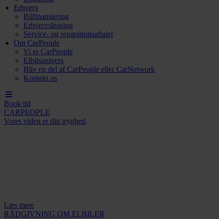
Erhverv
Bilfinansiering
Erhvervsleasing
Service- og reparationsaftaler
Om CarPeople
Vi er CarPeople
Elbilsunivers
Bliv en del af CarPeople eller CarNetwork
Kontakt os
Book tid
CARPEOPLE
Vores viden er din tryghed
Læs mere
RÅDGIVNING OM ELBILER