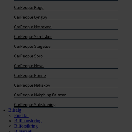
CarPeople Køge
CarPeople Lyngby
CarPeople Næstved
CarPeople Skælskør
CarPeople Slagelse
CarPeople Sorø
CarPeople Nexø
CarPeople Rønne
CarPeople Nakskov
CarPeople Nykøbing Falster
CarPeople Sakskøbing
Bilsalg
Find bil
Bilfinansiering
Bilforsikring
Bilgaranti