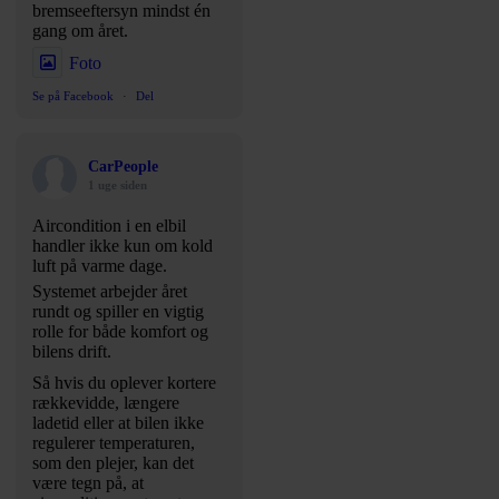
bremseeftersyn mindst én
gang om året.
Foto
Se på Facebook
·
Del
CarPeople
1 uge siden
Aircondition i en elbil
handler ikke kun om kold
luft på varme dage.
Systemet arbejder året
rundt og spiller en vigtig
rolle for både komfort og
bilens drift.
Så hvis du oplever kortere
rækkevidde, længere
ladetid eller at bilen ikke
regulerer temperaturen,
som den plejer, kan det
være tegn på, at