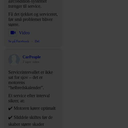
aircondition-systemet
trænger til service.
Få det tjekket og serviceret,
før små problemer bliver
større.
Video
Se på Facebook
·
Del
CarPeople
2 uger siden
Serviceintervallet er ikke
sat for sjov – det er
motorens
“helbredskalender”.
Et service efter interval
sikrer, at:
✔️ Motoren kører optimalt
✔️ Sliddele skiftes før de
skaber større skader