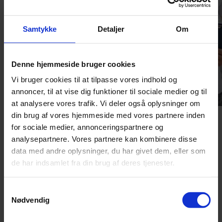
Samtykke
Detaljer
Om
Denne hjemmeside bruger cookies
Vi bruger cookies til at tilpasse vores indhold og
annoncer, til at vise dig funktioner til sociale medier og til
at analysere vores trafik. Vi deler også oplysninger om
din brug af vores hjemmeside med vores partnere inden
Bilsalg
for sociale medier, annonceringspartnere og
analysepartnere. Vores partnere kan kombinere disse
Find drømmebilen blandt et stort udvalg af nyere, klargjorte brugte
data med andre oplysninger, du har givet dem, eller som
biler af alle mærker og få rådgivning til købet.
de har indsamlet fra din brug af deres tjenester.
Læs mere
Har du brug for hjælp?
Samtykkevalg
Nødvendig
CarPeople Vejhjælp