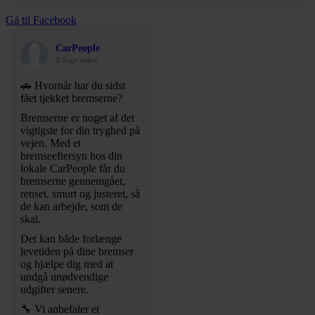
Gå til Facebook
CarPeople
2 dage siden
🚗 Hvornår har du sidst
fået tjekket bremserne?
Bremserne er noget af det
vigtigste for din tryghed på
vejen. Med et
bremseeftersyn hos din
lokale CarPeople får du
bremserne gennemgået,
renset, smurt og justeret, så
de kan arbejde, som de
skal.
Det kan både forlænge
levetiden på dine bremser
og hjælpe dig med at
undgå unødvendige
udgifter senere.
🔧 Vi anbefaler et