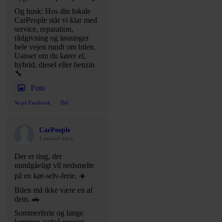
Og husk: Hos din lokale
CarPeople står vi klar med
service, reparation,
rådgivning og løsninger
hele vejen rundt om bilen.
Uanset om du kører el,
hybrid, diesel eller benzin
🔧
Foto
Se på Facebook
·
Del
CarPeople
1 måned siden
Der er ting, der
uundgåeligt vil nedsmelte
på en kør-selv-ferie. ☀️
Bilen må ikke være en af
dem. 🚗
Sommerferie og lange
køreture sydpå presser