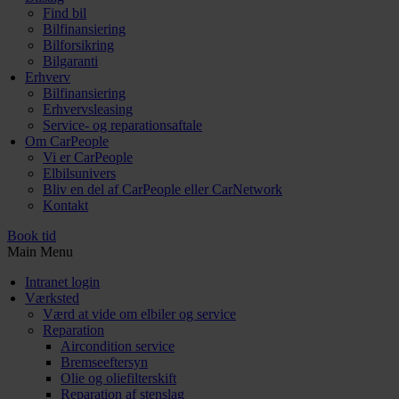
Find bil
Bilfinansiering
Bilforsikring
Bilgaranti
Erhverv
Bilfinansiering
Erhvervsleasing
Service- og reparationsaftale
Om CarPeople
Vi er CarPeople
Elbilsunivers
Bliv en del af CarPeople eller CarNetwork
Kontakt
Book tid
Main Menu
Intranet login
Værksted
Værd at vide om elbiler og service
Reparation
Aircondition service
Bremseeftersyn
Olie og oliefilterskift
Reparation af stenslag