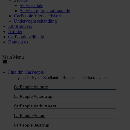
Service
Serviceaftale
Service- og reparationaftale
CarPeople Værkstedskort
Undervognsbehandling
Elbilsunivers
Artikler
CarPeople vejhjælp
Kontakt os
Main Menu
Find din CarPeople
Jylland
Fyn
Sjælland
Bornholm
Lolland-falster
CarPeople Aalborg
CarPeople Aalestrup
CarPeople Aarhus Vest
CarPeople Aulum
CarPeople Bejstrup