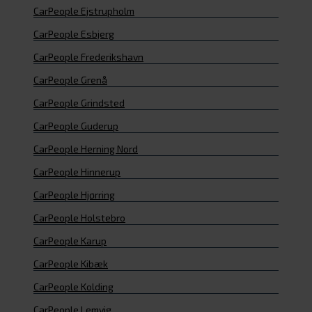
CarPeople Ejstrupholm
CarPeople Esbjerg
CarPeople Frederikshavn
CarPeople Grenå
CarPeople Grindsted
CarPeople Guderup
CarPeople Herning Nord
CarPeople Hinnerup
CarPeople Hjørring
CarPeople Holstebro
CarPeople Karup
CarPeople Kibæk
CarPeople Kolding
CarPeople Lemvig