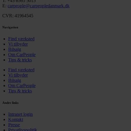
T:
+45 6565 5015
E:
carpeople@carpeopledanmark.dk
CVR: 41964545
Navigation
Find værksted
Vi tilbyder
Bilsalg
Om CarPeople
Tips & tricks
Find værksted
Vi tilbyder
Bilsalg
Om CarPeople
Tips & tricks
Andre links
Intranet login
Kontakt
Presse
Privatlivspolitik