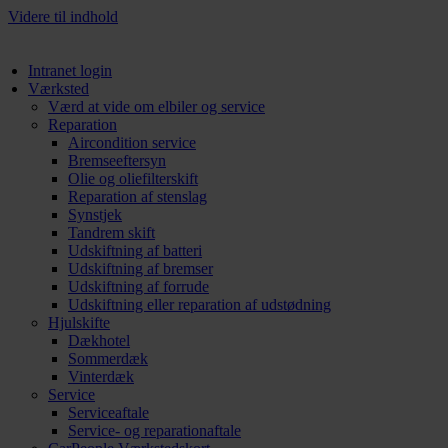
Videre til indhold
Intranet login
Værksted
Værd at vide om elbiler og service
Reparation
Aircondition service
Bremseeftersyn
Olie og oliefilterskift
Reparation af stenslag
Synstjek
Tandrem skift
Udskiftning af batteri
Udskiftning af bremser
Udskiftning af forrude
Udskiftning eller reparation af udstødning
Hjulskifte
Dækhotel
Sommerdæk
Vinterdæk
Service
Serviceaftale
Service- og reparationaftale