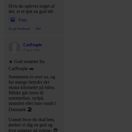
Hvis du oplever noget af
det, er et tjek en god idé.
Foto
Se på Facebook
·
Del
CarPeople
4 uger siden
☀️ God sommer fra
CarPeople 🚗
Sommeren er over os, og
for mange betyder det
ekstra kilometer på bilen.
Måske går turen til
sommerhus, sydpå,
stranden eller bare rundt i
Danmark 🏖️
Uanset hvor du skal hen,
ønsker vi dig en god og
tryg sommer på vejene. 😎