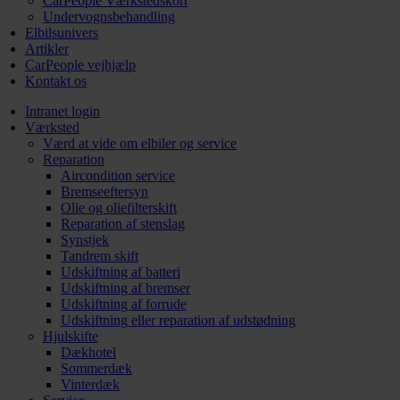
CarPeople Værkstedskort
Undervognsbehandling
Elbilsunivers
Artikler
CarPeople vejhjælp
Kontakt os
Intranet login
Værksted
Værd at vide om elbiler og service
Reparation
Aircondition service
Bremseeftersyn
Olie og oliefilterskift
Reparation af stenslag
Synstjek
Tandrem skift
Udskiftning af batteri
Udskiftning af bremser
Udskiftning af forrude
Udskiftning eller reparation af udstødning
Hjulskifte
Dækhotel
Sommerdæk
Vinterdæk