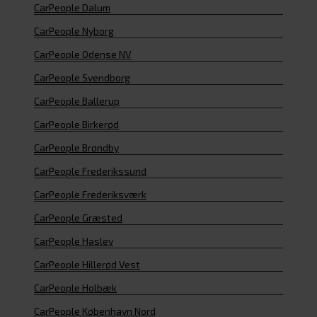
CarPeople Dalum
CarPeople Nyborg
CarPeople Odense NV
CarPeople Svendborg
CarPeople Ballerup
CarPeople Birkerød
CarPeople Brøndby
CarPeople Frederikssund
CarPeople Frederiksværk
CarPeople Græsted
CarPeople Haslev
CarPeople Hillerød Vest
CarPeople Holbæk
CarPeople København Nord