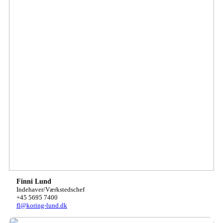
Finni Lund
Indehaver/Værkstedschef
+45 5695 7400
fl@koring-lund.dk