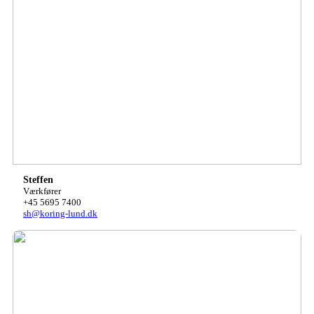
Steffen
Værkfører
+45 5695 7400
sh@koring-lund.dk