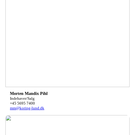
Morten Mandix Pihl
Indehaver/Salg
+45 5695 7400
mm@koring-lund.dk