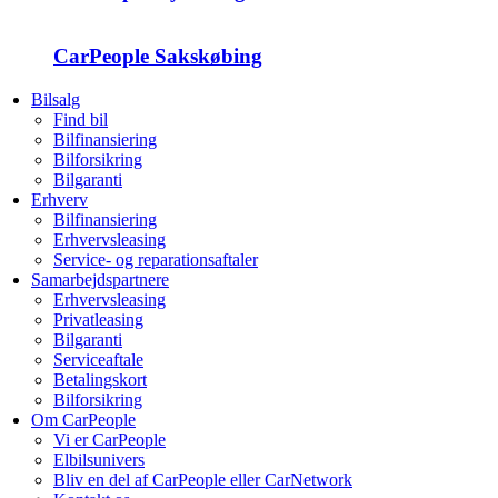
CarPeople Sakskøbing
Bilsalg
Find bil
Bilfinansiering
Bilforsikring
Bilgaranti
Erhverv
Bilfinansiering
Erhvervsleasing
Service- og reparationsaftaler
Samarbejdspartnere
Erhvervsleasing
Privatleasing
Bilgaranti
Serviceaftale
Betalingskort
Bilforsikring
Om CarPeople
Vi er CarPeople
Elbilsunivers
Bliv en del af CarPeople eller CarNetwork