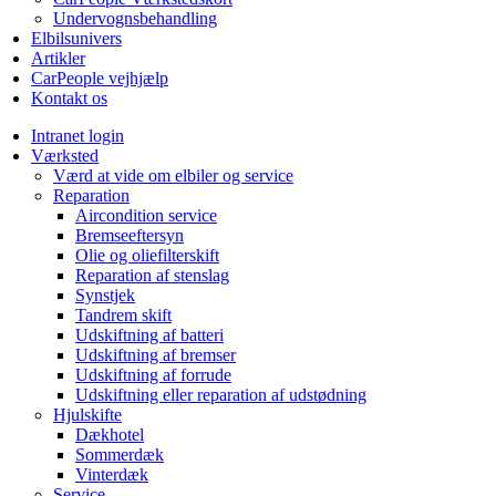
Undervognsbehandling
Elbilsunivers
Artikler
CarPeople vejhjælp
Kontakt os
Intranet login
Værksted
Værd at vide om elbiler og service
Reparation
Aircondition service
Bremseeftersyn
Olie og oliefilterskift
Reparation af stenslag
Synstjek
Tandrem skift
Udskiftning af batteri
Udskiftning af bremser
Udskiftning af forrude
Udskiftning eller reparation af udstødning
Hjulskifte
Dækhotel
Sommerdæk
Vinterdæk
Service