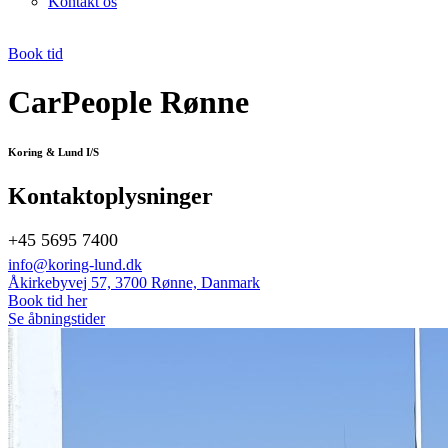
Kontakt os
Book tid
CarPeople Rønne
Koring & Lund I/S
Kontaktoplysninger
+45 5695 7400
info@koring-lund.dk
Åkirkebyvej 57, 3700 Rønne, Danmark
Book tid her
Se åbningstider