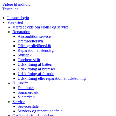
Videre til indhold
Trustpilot
Intranet login
Værksted
Værd at vide om elbiler og service
Reparation
Aircondition service
Bremseeftersyn
Olie og oliefilterskift
Reparation af stenslag
Synstjek
Tandrem skift
Udskiftning af batteri
Udskiftning af bremser
Udskiftning af forrude
Udskiftning eller reparation af udstødning
Hjulskifte
Dækhotel
Sommerdæk
Vinterdæk
Service
Serviceaftale
Service- og reparationaftale
CarPeople Værkstedskort