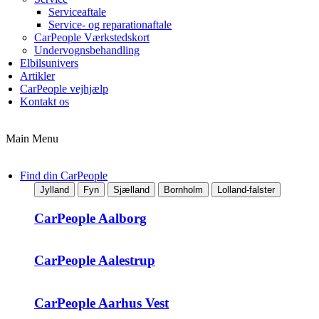
Serviceaftale
Service- og reparationaftale
CarPeople Værkstedskort
Undervognsbehandling
Elbilsunivers
Artikler
CarPeople vejhjælp
Kontakt os
Main Menu
Find din CarPeople
Jylland
Fyn
Sjælland
Bornholm
Lolland-falster
CarPeople Aalborg
CarPeople Aalestrup
CarPeople Aarhus Vest