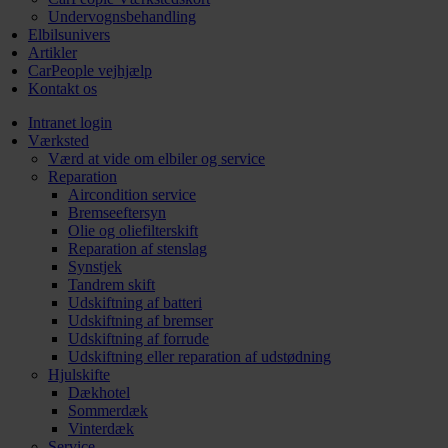
Undervognsbehandling
Elbilsunivers
Artikler
CarPeople vejhjælp
Kontakt os
Intranet login
Værksted
Værd at vide om elbiler og service
Reparation
Aircondition service
Bremseeftersyn
Olie og oliefilterskift
Reparation af stenslag
Synstjek
Tandrem skift
Udskiftning af batteri
Udskiftning af bremser
Udskiftning af forrude
Udskiftning eller reparation af udstødning
Hjulskifte
Dækhotel
Sommerdæk
Vinterdæk
Service