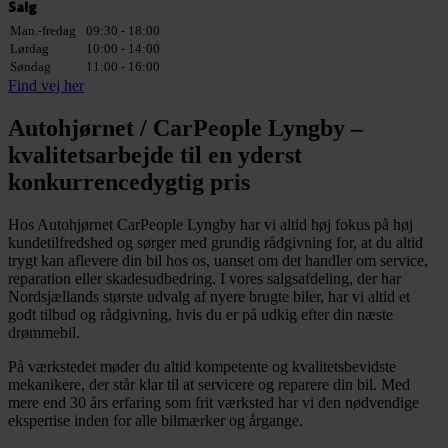
Salg
Man.-fredag
09:30 - 18:00
Lørdag
10:00 - 14:00
Søndag
11:00 - 16:00
Find vej her
Autohjørnet / CarPeople Lyngby –
kvalitetsarbejde til en yderst
konkurrencedygtig pris
Hos Autohjørnet CarPeople Lyngby har vi altid høj fokus på høj
kundetilfredshed og sørger med grundig rådgivning for, at du altid
trygt kan aflevere din bil hos os, uanset om det handler om service,
reparation eller skadesudbedring. I vores salgsafdeling, der har
Nordsjællands største udvalg af nyere brugte biler, har vi altid et
godt tilbud og rådgivning, hvis du er på udkig efter din næste
drømmebil.
På værkstedet møder du altid kompetente og kvalitetsbevidste
mekanikere, der står klar til at servicere og reparere din bil. Med
mere end 30 års erfaring som frit værksted har vi den nødvendige
ekspertise inden for alle bilmærker og årgange.