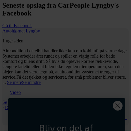
Seneste opslag fra CarPeople Lyngby's
Facebook
Gå til Facebook
Autohjørnet Lyngby
1 uge siden
Aircondition i en elbil handler ikke kun om kold luft på varme dage.
Systemet arbejder året rundt og spiller en vigtig rolle for både
komfort og bilens drift.
Så hvis du oplever kortere rækkevidde,
længere ladetid eller at bilen ikke regulerer temperaturen, som den
plejer, kan det være tegn på, at aircondition-systemet trænger til
service.
Få det tjekket og serviceret, før små problemer bliver større.
...
Se mere
Se mindre
Video
Se på Facebook
·
Del
Share on Facebook
Share on Twitter
Share on LinkedIn
Share by Email
Bliv en del af