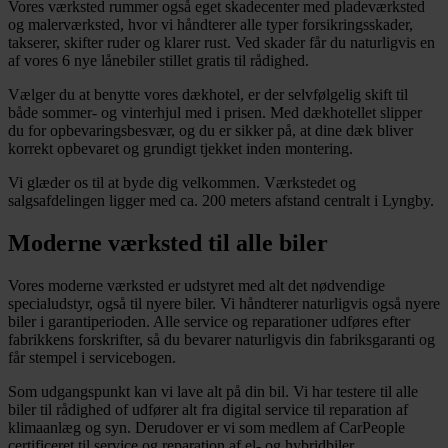
Vores værksted rummer også eget skadecenter med pladeværksted
og malerværksted, hvor vi håndterer alle typer forsikringsskader,
takserer, skifter ruder og klarer rust. Ved skader får du naturligvis en
af vores 6 nye lånebiler stillet gratis til rådighed.
Vælger du at benytte vores dækhotel, er der selvfølgelig skift til
både sommer- og vinterhjul med i prisen. Med dækhotellet slipper
du for opbevaringsbesvær, og du er sikker på, at dine dæk bliver
korrekt opbevaret og grundigt tjekket inden montering.
Vi glæder os til at byde dig velkommen. Værkstedet og
salgsafdelingen ligger med ca. 200 meters afstand centralt i Lyngby.
Moderne værksted til alle biler
Vores moderne værksted er udstyret med alt det nødvendige
specialudstyr, også til nyere biler. Vi håndterer naturligvis også nyere
biler i garantiperioden. Alle service og reparationer udføres efter
fabrikkens forskrifter, så du bevarer naturligvis din fabriksgaranti og
får stempel i servicebogen.
Som udgangspunkt kan vi lave alt på din bil. Vi har testere til alle
biler til rådighed of udfører alt fra digital service til reparation af
klimaanlæg og syn. Derudover er vi som medlem af CarPeople
certificeret til service og reparation af el- og hybridbiler.