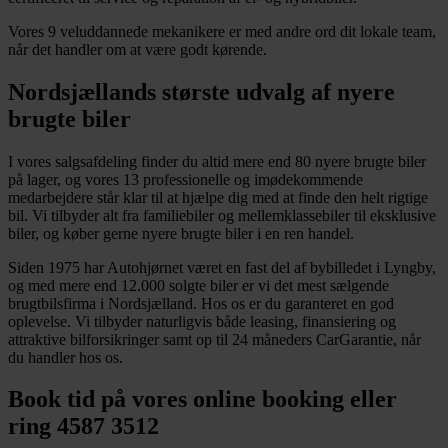
Vores 9 veluddannede mekanikere er med andre ord dit lokale team,
når det handler om at være godt kørende.
Nordsjællands største udvalg af nyere
brugte biler
I vores salgsafdeling finder du altid mere end 80 nyere brugte biler
på lager, og vores 13 professionelle og imødekommende
medarbejdere står klar til at hjælpe dig med at finde den helt rigtige
bil. Vi tilbyder alt fra familiebiler og mellemklassebiler til eksklusive
biler, og køber gerne nyere brugte biler i en ren handel.
Siden 1975 har Autohjørnet været en fast del af bybilledet i Lyngby,
og med mere end 12.000 solgte biler er vi det mest sælgende
brugtbilsfirma i Nordsjælland. Hos os er du garanteret en god
oplevelse. Vi tilbyder naturligvis både leasing, finansiering og
attraktive bilforsikringer samt op til 24 måneders CarGarantie, når
du handler hos os.
Book tid på vores online booking eller
ring 4587 3512