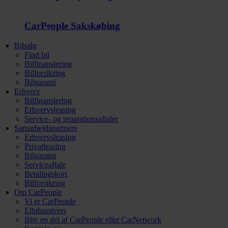
CarPeople Sakskøbing
Bilsalg
Find bil
Bilfinansiering
Bilforsikring
Bilgaranti
Erhverv
Bilfinansiering
Erhvervsleasing
Service- og reparationsaftaler
Samarbejdspartnere
Erhvervsleasing
Privatleasing
Bilgaranti
Serviceaftale
Betalingskort
Bilforsikring
Om CarPeople
Vi er CarPeople
Elbilsunivers
Bliv en del af CarPeople eller CarNetwork