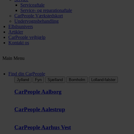
Serviceaftale
Service- og reparationaftale
CarPeople Værkstedskort
Undervognsbehandling
Elbilsunivers
Artikler
CarPeople vejhjælp
Kontakt os
Main Menu
Find din CarPeople
Jylland
Fyn
Sjælland
Bornholm
Lolland-falster
CarPeople Aalborg
CarPeople Aalestrup
CarPeople Aarhus Vest