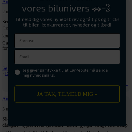
Autohjørnet Lyngby
vores bilunivers 🚗💨
2 uger siden
Tilmeld dig vores nyhedsbrev og få tips og tricks
Serviceintervallet er ikke sat for sjov – det er motorens
til bilen, konkurrencer, nyheder og tilbud!
“helbredskalender”.
Et service efter interval sikrer, at:
✔️ Motoren
kører optimalt
✔️ Sliddele skiftes før de skaber større skader
✔️
Garantier og forsikringer holdes intakte
Regelmæssig service =
forudsigelig drift.
...
Se mere
Se mindre
Foto
Se på Facebook
Jeg giver samtykke til, at CarPeople må sende
·
Del
mig nyhedsmails.
Share on Facebook
Share on Twitter
Share on LinkedIn
Share by Email
JA TAK, TILMELD MIG »
Autohjørnet Lyngby
3 uger siden
Slidte støddæmpere kan give forringede køreegenskaber og
dårligere vejgreb.
Hold øje med:
✔️ Bilen ‘gynger’ længe efter bump