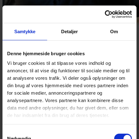
Samtykke
Detaljer
Om
Vores medarbejdere
Denne hjemmeside bruger cookies
Se en oversigt over vores medarbejdere og deres kontaktoplysninger
Vi bruger cookies til at tilpasse vores indhold og
nedenfor.
annoncer, til at vise dig funktioner til sociale medier og til
at analysere vores trafik. Vi deler også oplysninger om
din brug af vores hjemmeside med vores partnere inden
for sociale medier, annonceringspartnere og
analysepartnere. Vores partnere kan kombinere disse
data med andre oplysninger, du har givet dem, eller som
de har indsamlet fra din brug af deres tjenester.
Samtykkevalg
Nødvendig