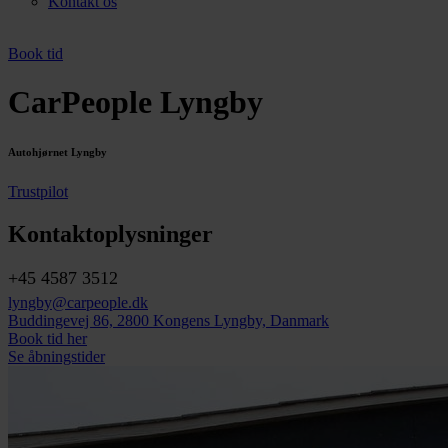
Kontakt os
Book tid
CarPeople Lyngby
Autohjørnet Lyngby
Trustpilot
Kontaktoplysninger
+45 4587 3512
lyngby@carpeople.dk
Buddingevej 86, 2800 Kongens Lyngby, Danmark
Book tid her
Se åbningstider