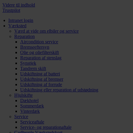
Videre til indhold
Trustpilot
Intranet login
Værksted
Værd at vide om elbiler og service
Reparation
Aircondition service
Bremseeftersyn
Olie og oliefilterskift
Reparation af stenslag
Synstjek
Tandrem skift
Udskiftning af batteri
Udskiftning af bremser
Udskiftning af forrude
Udskiftning eller reparation af udstødning
Hjulskifte
Dækhotel
Sommerdæk
Vinterdæk
Service
Serviceaftale
Service- og reparationaftale
CarPeople Værkstedskort