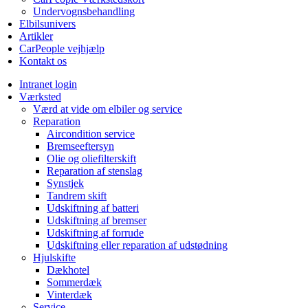
Undervognsbehandling
Elbilsunivers
Artikler
CarPeople vejhjælp
Kontakt os
Intranet login
Værksted
Værd at vide om elbiler og service
Reparation
Aircondition service
Bremseeftersyn
Olie og oliefilterskift
Reparation af stenslag
Synstjek
Tandrem skift
Udskiftning af batteri
Udskiftning af bremser
Udskiftning af forrude
Udskiftning eller reparation af udstødning
Hjulskifte
Dækhotel
Sommerdæk
Vinterdæk
Service