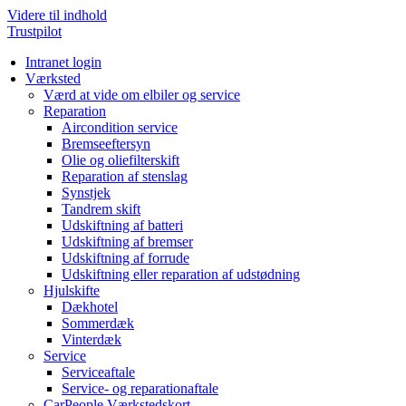
Videre til indhold
Trustpilot
Intranet login
Værksted
Værd at vide om elbiler og service
Reparation
Aircondition service
Bremseeftersyn
Olie og oliefilterskift
Reparation af stenslag
Synstjek
Tandrem skift
Udskiftning af batteri
Udskiftning af bremser
Udskiftning af forrude
Udskiftning eller reparation af udstødning
Hjulskifte
Dækhotel
Sommerdæk
Vinterdæk
Service
Serviceaftale
Service- og reparationaftale
CarPeople Værkstedskort