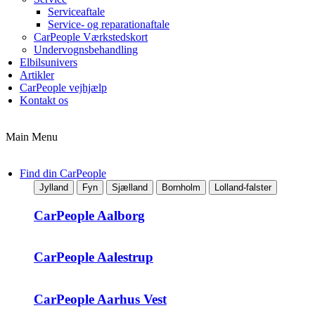
Serviceaftale
Service- og reparationaftale
CarPeople Værkstedskort
Undervognsbehandling
Elbilsunivers
Artikler
CarPeople vejhjælp
Kontakt os
Main Menu
Find din CarPeople
Jylland
Fyn
Sjælland
Bornholm
Lolland-falster
CarPeople Aalborg
CarPeople Aalestrup
CarPeople Aarhus Vest