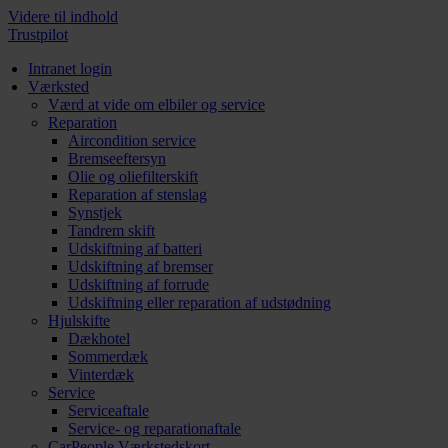
Videre til indhold
Trustpilot
Intranet login
Værksted
Værd at vide om elbiler og service
Reparation
Aircondition service
Bremseeftersyn
Olie og oliefilterskift
Reparation af stenslag
Synstjek
Tandrem skift
Udskiftning af batteri
Udskiftning af bremser
Udskiftning af forrude
Udskiftning eller reparation af udstødning
Hjulskifte
Dækhotel
Sommerdæk
Vinterdæk
Service
Serviceaftale
Service- og reparationaftale
CarPeople Værkstedskort