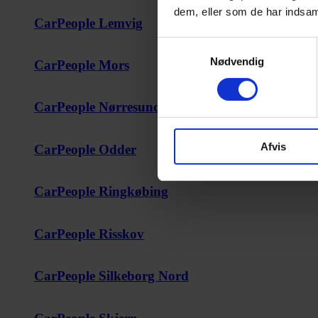
dem, eller som de har indsaml
CarPeople Lemvig
Samtykkevalg
Nødvendig
CarPeople Mors
CarPeople Nørresundby
Afvis
CarPeople Odder
CarPeople Ringkøbing
CarPeople Risskov
CarPeople Silkeborg Nord