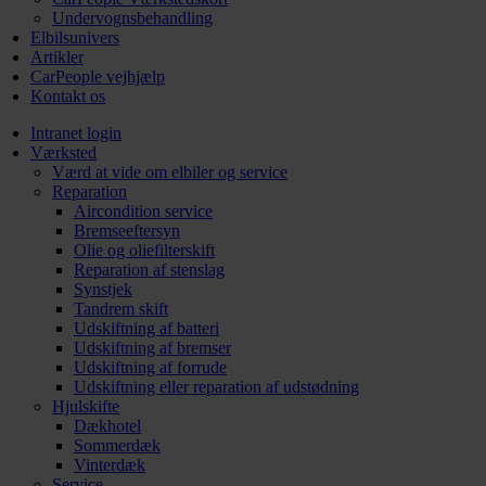
Undervognsbehandling
Elbilsunivers
Artikler
CarPeople vejhjælp
Kontakt os
Intranet login
Værksted
Værd at vide om elbiler og service
Reparation
Aircondition service
Bremseeftersyn
Olie og oliefilterskift
Reparation af stenslag
Synstjek
Tandrem skift
Udskiftning af batteri
Udskiftning af bremser
Udskiftning af forrude
Udskiftning eller reparation af udstødning
Hjulskifte
Dækhotel
Sommerdæk
Vinterdæk
Service