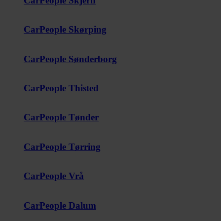
CarPeople Skjern
CarPeople Skørping
CarPeople Sønderborg
CarPeople Thisted
CarPeople Tønder
CarPeople Tørring
CarPeople Vrå
CarPeople Dalum