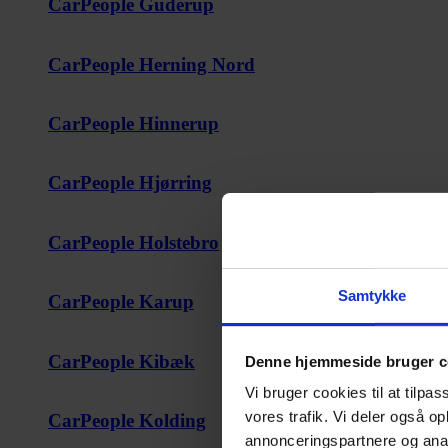
CarPeople Guderup
CarPeople Herning Nord
CarPeople Hinnerup
CarPeople Hjørring
CarPeople Holstebro
Samtykke
CarPeople Karup
CarPeople Kibæk
Denne hjemmeside bruger c
Vi bruger cookies til at tilpas
vores trafik. Vi deler også 
CarPeople Kolding
annonceringspartnere og anal