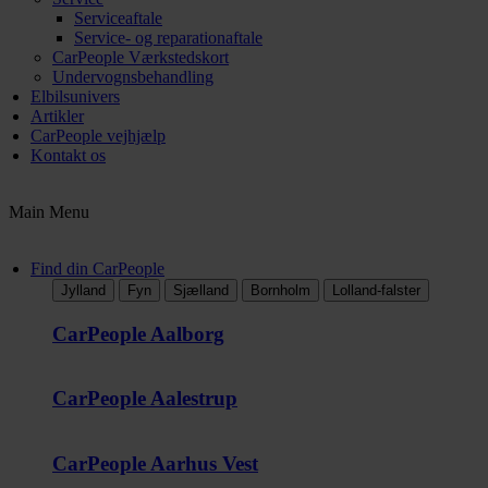
Serviceaftale
Service- og reparationaftale
CarPeople Værkstedskort
Undervognsbehandling
Elbilsunivers
Artikler
CarPeople vejhjælp
Kontakt os
Main Menu
Find din CarPeople
Jylland
Fyn
Sjælland
Bornholm
Lolland-falster
CarPeople Aalborg
CarPeople Aalestrup
CarPeople Aarhus Vest