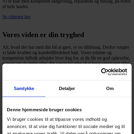
Vi er klar med kompetent rådgivning, reparation og bilsalg, på tværs
af hele landet.
Se videoen her
Vores viden er din tryghed
Alt, hvad der har med din bil at gøre, er en tillidssag. Derfor vægter
vi både kvalitet og kundetilfredshed højt. Vores erfarne og
kompetente bilfolk arbejder hver dag for, at du får en god oplevelse,
uanset om du leder efter din næste bil eller skal have serviceret eller
repareret den, du allerede har.
Samtykke
Detaljer
Om
Service
Få service efter fabrikkens forskrifter. Du får CarPeople Vejhjælp
med i prisen, så du er godt kørende.
Denne hjemmeside bruger cookies
Læs mere
Vi bruger cookies til at tilpasse vores indhold og
annoncer, til at vise dig funktioner til sociale medier og til
at analysere vores trafik. Vi deler også oplysninger om