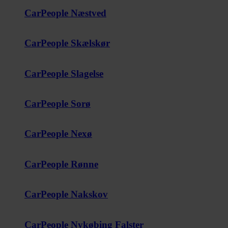
CarPeople Næstved
CarPeople Skælskør
CarPeople Slagelse
CarPeople Sorø
CarPeople Nexø
CarPeople Rønne
CarPeople Nakskov
CarPeople Nykøbing Falster