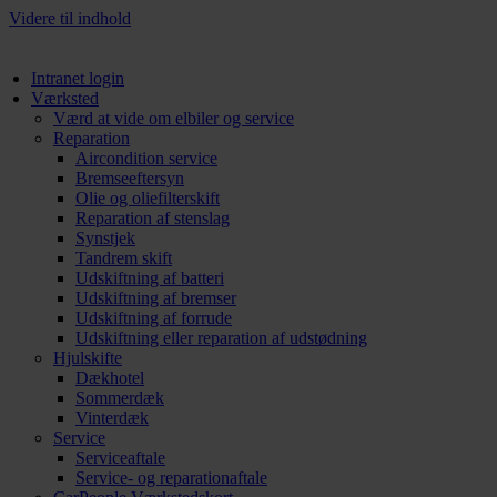
Videre til indhold
Intranet login
Værksted
Værd at vide om elbiler og service
Reparation
Aircondition service
Bremseeftersyn
Olie og oliefilterskift
Reparation af stenslag
Synstjek
Tandrem skift
Udskiftning af batteri
Udskiftning af bremser
Udskiftning af forrude
Udskiftning eller reparation af udstødning
Hjulskifte
Dækhotel
Sommerdæk
Vinterdæk
Service
Serviceaftale
Service- og reparationaftale