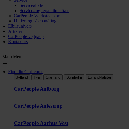
Service
Serviceaftale
Service- og reparationaftale
CarPeople Værkstedskort
Undervognsbehandling
Elbilsunivers
Artikler
CarPeople vejhjælp
Kontakt os
Main Menu
Find din CarPeople
Jylland
Fyn
Sjælland
Bornholm
Lolland-falster
CarPeople Aalborg
CarPeople Aalestrup
CarPeople Aarhus Vest