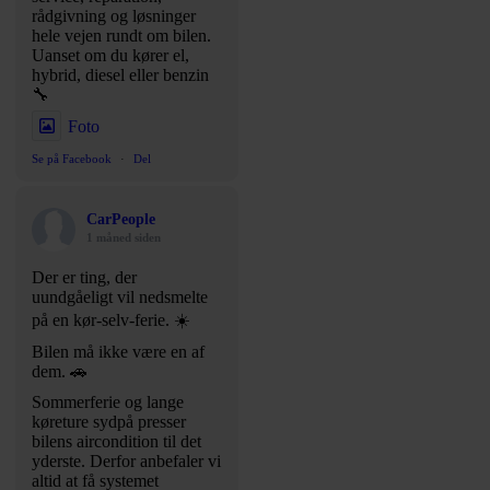
rådgivning og løsninger
hele vejen rundt om bilen.
Uanset om du kører el,
hybrid, diesel eller benzin
🔧
Foto
Se på Facebook
·
Del
CarPeople
1 måned siden
Der er ting, der
uundgåeligt vil nedsmelte
på en kør-selv-ferie. ☀️
Bilen må ikke være en af
dem. 🚗
Sommerferie og lange
køreture sydpå presser
bilens aircondition til det
yderste. Derfor anbefaler vi
altid at få systemet