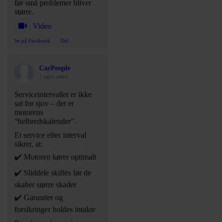
før små problemer bliver
større.
Video
Se på Facebook
·
Del
CarPeople
2 uger siden
Serviceintervallet er ikke
sat for sjov – det er
motorens
“helbredskalender”.
Et service efter interval
sikrer, at:
✔️ Motoren kører optimalt
✔️ Sliddele skiftes før de
skaber større skader
✔️ Garantier og
forsikringer holdes intakte