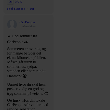
Foto
Se på Facebook
·
Del
CarPeople
1 måned siden
☀️ God sommer fra
CarPeople 🚗
Sommeren er over os, og
for mange betyder det
ekstra kilometer på bilen.
Måske går turen til
sommerhus, sydpå,
stranden eller bare rundt i
Danmark 🏖️
Uanset hvor du skal hen,
ønsker vi dig en god og
tryg sommer på vejene. 😎
Og husk: Hos din lokale
CarPeople står vi klar med
service, reparation,