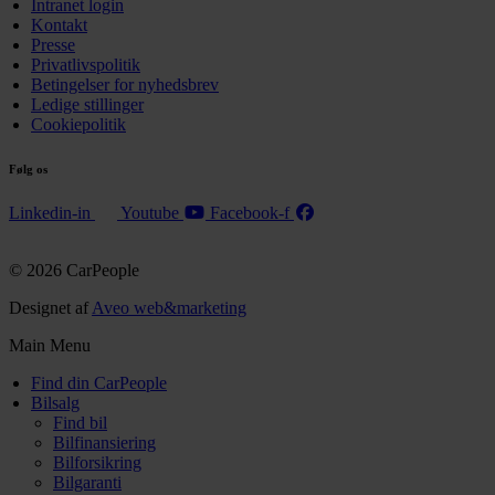
Intranet login
Kontakt
Presse
Privatlivspolitik
Betingelser for nyhedsbrev
Ledige stillinger
Cookiepolitik
Følg os
Linkedin-in
Youtube
Facebook-f
© 2026 CarPeople
Designet af
Aveo web&marketing
Main Menu
Find din CarPeople
Bilsalg
Find bil
Bilfinansiering
Bilforsikring
Bilgaranti