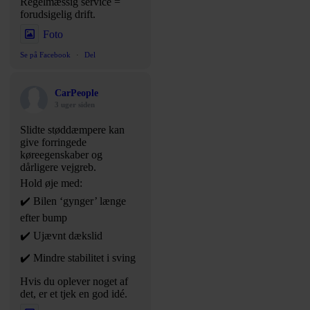
Regelmæssig service =
forudsigelig drift.
Foto
Se på Facebook
·
Del
CarPeople
3 uger siden
Slidte støddæmpere kan
give forringede
køreegenskaber og
dårligere vejgreb.
Hold øje med:
✔️ Bilen ‘gynger’ længe
efter bump
✔️ Ujævnt dækslid
✔️ Mindre stabilitet i sving
Hvis du oplever noget af
det, er et tjek en god idé.