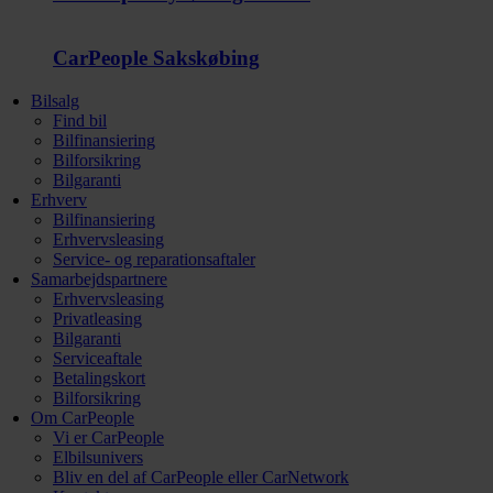
CarPeople Sakskøbing
Bilsalg
Find bil
Bilfinansiering
Bilforsikring
Bilgaranti
Erhverv
Bilfinansiering
Erhvervsleasing
Service- og reparationsaftaler
Samarbejdspartnere
Erhvervsleasing
Privatleasing
Bilgaranti
Serviceaftale
Betalingskort
Bilforsikring
Om CarPeople
Vi er CarPeople
Elbilsunivers
Bliv en del af CarPeople eller CarNetwork