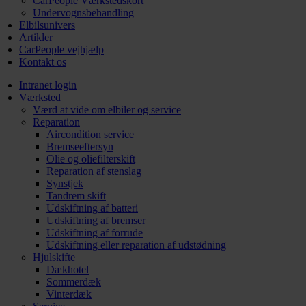
CarPeople Værkstedskort
Undervognsbehandling
Elbilsunivers
Artikler
CarPeople vejhjælp
Kontakt os
Intranet login
Værksted
Værd at vide om elbiler og service
Reparation
Aircondition service
Bremseeftersyn
Olie og oliefilterskift
Reparation af stenslag
Synstjek
Tandrem skift
Udskiftning af batteri
Udskiftning af bremser
Udskiftning af forrude
Udskiftning eller reparation af udstødning
Hjulskifte
Dækhotel
Sommerdæk
Vinterdæk