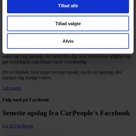
Vi svarer døgnet rundt.
Tillad alle
Læs mere
Tillad valgte
Bilgaranti i samarbejde med Fragus Group
CarPeople bilgaranti
Afvis
Med CarPeople bilgaranti i samarbejde med Fragus Group, får du en
enkel og tryg løsning, der beskytter dig mod uforudsete udgifter og
gør hverdagen som bilejer mere overskuelig.
Du er dækket, hvis noget uventet opstår, og får en løsning, der
hjælper dig hurtigt videre.
Læs mere
Følg med på Facebook
Seneste opslag fra CarPeople's Facebook
Gå til Facebook