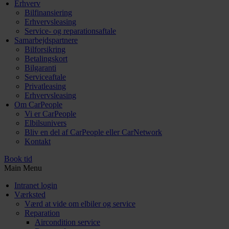
Erhverv
Bilfinansiering
Erhvervsleasing
Service- og reparationsaftale
Samarbejdspartnere
Bilforsikring
Betalingskort
Bilgaranti
Serviceaftale
Privatleasing
Erhvervsleasing
Om CarPeople
Vi er CarPeople
Elbilsunivers
Bliv en del af CarPeople eller CarNetwork
Kontakt
Book tid
Main Menu
Intranet login
Værksted
Værd at vide om elbiler og service
Reparation
Aircondition service