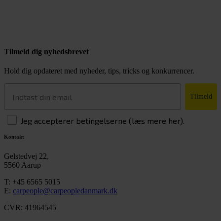
Tilmeld dig nyhedsbrevet
Hold dig opdateret med nyheder, tips, tricks og konkurrencer.
Tilmeld
Jeg accepterer betingelserne (læs mere her).
Kontakt
Gelstedvej 22,
5560 Aarup
T:
+45 6565 5015
E:
carpeople@carpeopledanmark.dk
CVR: 41964545