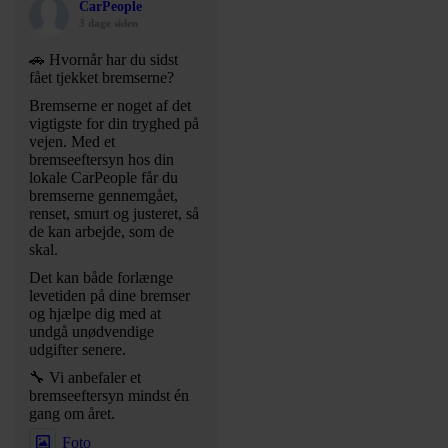
CarPeople
3 dage siden
🚗 Hvornår har du sidst
fået tjekket bremserne?
Bremserne er noget af det
vigtigste for din tryghed på
vejen. Med et
bremseeftersyn hos din
lokale CarPeople får du
bremserne gennemgået,
renset, smurt og justeret, så
de kan arbejde, som de
skal.
Det kan både forlænge
levetiden på dine bremser
og hjælpe dig med at
undgå unødvendige
udgifter senere.
🔧 Vi anbefaler et
bremseeftersyn mindst én
gang om året.
Foto