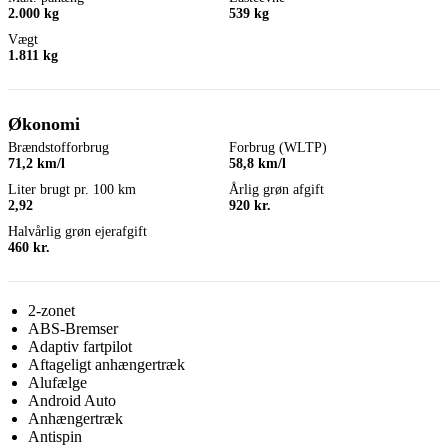
2.000 kg
539 kg
Vægt
1.811 kg
Økonomi
Brændstofforbrug
Forbrug (WLTP)
71,2 km/l
58,8 km/l
Liter brugt pr. 100 km
Årlig grøn afgift
2,92
920 kr.
Halvårlig grøn ejerafgift
460 kr.
2-zonet
ABS-Bremser
Adaptiv fartpilot
Aftageligt anhængertræk
Alufælge
Android Auto
Anhængertræk
Antispin