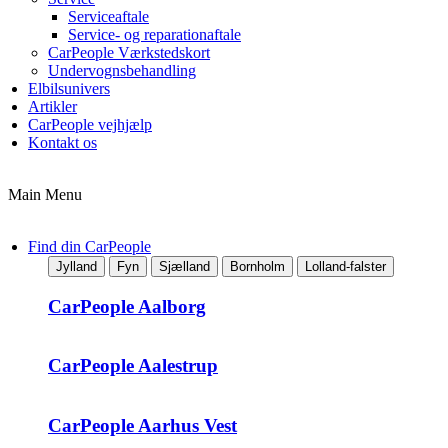
Serviceaftale
Service- og reparationaftale
CarPeople Værkstedskort
Undervognsbehandling
Elbilsunivers
Artikler
CarPeople vejhjælp
Kontakt os
Main Menu
Find din CarPeople
Jylland
Fyn
Sjælland
Bornholm
Lolland-falster
CarPeople Aalborg
CarPeople Aalestrup
CarPeople Aarhus Vest