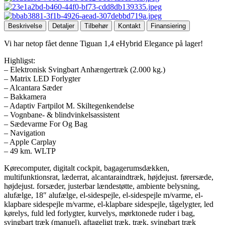
Beskrivelse
Detaljer
Tilbehør
Kontakt
Finansiering
Vi har netop fået denne Tiguan 1,4 eHybrid Elegance på lager!
Highligst:
– Elektronisk Svingbart Anhængertræk (2.000 kg.)
– Matrix LED Forlygter
– Alcantara Sæder
– Bakkamera
– Adaptiv Fartpilot M. Skiltegenkendelse
– Vognbane- & blindvinkelsassistent
– Sædevarme For Og Bag
– Navigation
– Apple Carplay
– 49 km. WLTP
Kørecomputer, digitalt cockpit, bagagerumsdækken,
multifunktionsrat, læderrat, alcantaraindtræk, højdejust. førersæde,
højdejust. forsæder, justerbar lændestøtte, ambiente belysning,
alufælge, 18″ alufælge, el-sidespejle, el-sidespejle m/varme, el-
klapbare sidespejle m/varme, el-klapbare sidespejle, tågelygter, led
kørelys, fuld led forlygter, kurvelys, mørktonede ruder i bag,
svingbart træk (manuel), aftageligt træk, træk, svingbart træk