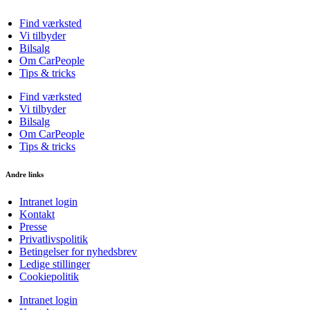
Find værksted
Vi tilbyder
Bilsalg
Om CarPeople
Tips & tricks
Find værksted
Vi tilbyder
Bilsalg
Om CarPeople
Tips & tricks
Andre links
Intranet login
Kontakt
Presse
Privatlivspolitik
Betingelser for nyhedsbrev
Ledige stillinger
Cookiepolitik
Intranet login