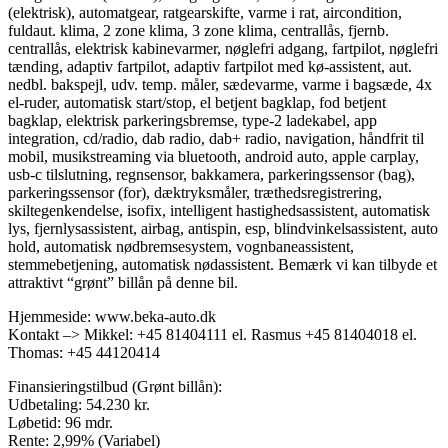
(elektrisk), automatgear, ratgearskifte, varme i rat, aircondition,
fuldaut. klima, 2 zone klima, 3 zone klima, centrallås, fjernb.
centrallås, elektrisk kabinevarmer, nøglefri adgang, fartpilot, nøglefri
tænding, adaptiv fartpilot, adaptiv fartpilot med kø-assistent, aut.
nedbl. bakspejl, udv. temp. måler, sædevarme, varme i bagsæde, 4x
el-ruder, automatisk start/stop, el betjent bagklap, fod betjent
bagklap, elektrisk parkeringsbremse, type-2 ladekabel, app
integration, cd/radio, dab radio, dab+ radio, navigation, håndfrit til
mobil, musikstreaming via bluetooth, android auto, apple carplay,
usb-c tilslutning, regnsensor, bakkamera, parkeringssensor (bag),
parkeringssensor (for), dæktryksmåler, træthedsregistrering,
skiltegenkendelse, isofix, intelligent hastighedsassistent, automatisk
lys, fjernlysassistent, airbag, antispin, esp, blindvinkelsassistent, auto
hold, automatisk nødbremsesystem, vognbaneassistent,
stemmebetjening, automatisk nødassistent. Bemærk vi kan tilbyde et
attraktivt “grønt” billån på denne bil.
Hjemmeside: www.beka-auto.dk
Kontakt –> Mikkel: +45 81404111 el. Rasmus +45 81404018 el.
Thomas: +45 44120414
Finansieringstilbud (Grønt billån):
Udbetaling: 54.230 kr.
Løbetid: 96 mdr.
Rente: 2,99% (Variabel)