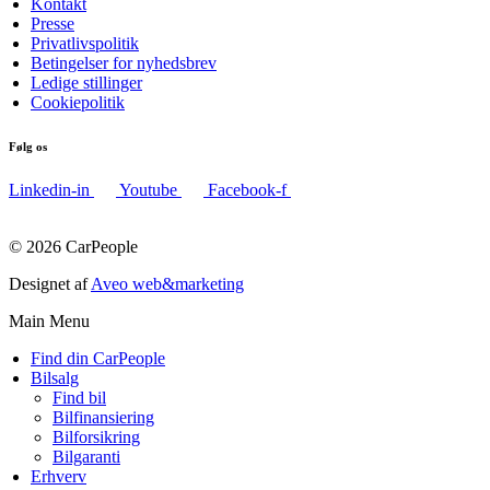
Kontakt
Presse
Privatlivspolitik
Betingelser for nyhedsbrev
Ledige stillinger
Cookiepolitik
Følg os
Linkedin-in
Youtube
Facebook-f
© 2026 CarPeople
Designet af
Aveo web&marketing
Main Menu
Find din CarPeople
Bilsalg
Find bil
Bilfinansiering
Bilforsikring
Bilgaranti
Erhverv