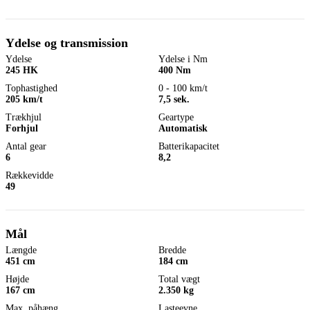
Ydelse og transmission
Ydelse
Ydelse i Nm
245 HK
400 Nm
Tophastighed
0 - 100 km/t
205 km/t
7,5 sek.
Trækhjul
Geartype
Forhjul
Automatisk
Antal gear
Batterikapacitet
6
8,2
Rækkevidde
49
Mål
Længde
Bredde
451 cm
184 cm
Højde
Total vægt
167 cm
2.350 kg
Max. påhæng
Lasteevne