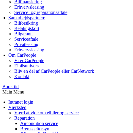
Bilfinansiering
Erhvervsleasing
Service- og reparationsaftale
Samarbejdspartnere
Bilforsikring
Betalingskort
Bilgaranti
Serviceaftale
Privatleasing
Erhvervsleasing
Om CarPeople
Vi er CarPeople
Elbilsunivers
Bliv en del af CarPeople eller CarNetwork
Kontakt
Book tid
Main Menu
Intranet login
Værksted
Værd at vide om elbiler og service
Reparation
Aircondition service
Bremseeftersyn