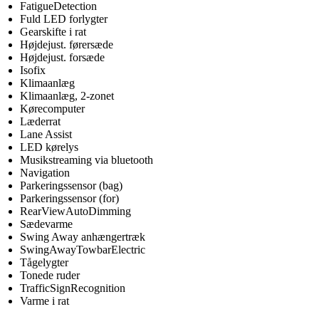
FatigueDetection
Fuld LED forlygter
Gearskifte i rat
Højdejust. førersæde
Højdejust. forsæde
Isofix
Klimaanlæg
Klimaanlæg, 2-zonet
Kørecomputer
Læderrat
Lane Assist
LED kørelys
Musikstreaming via bluetooth
Navigation
Parkeringssensor (bag)
Parkeringssensor (for)
RearViewAutoDimming
Sædevarme
Swing Away anhængertræk
SwingAwayTowbarElectric
Tågelygter
Tonede ruder
TrafficSignRecognition
Varme i rat