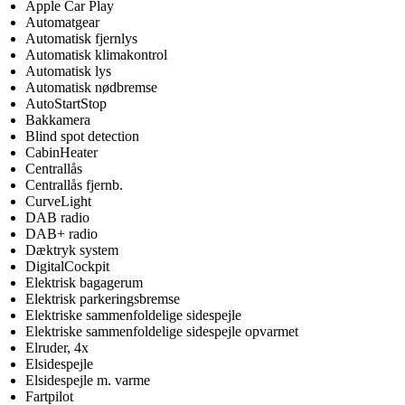
Apple Car Play
Automatgear
Automatisk fjernlys
Automatisk klimakontrol
Automatisk lys
Automatisk nødbremse
AutoStartStop
Bakkamera
Blind spot detection
CabinHeater
Centrallås
Centrallås fjernb.
CurveLight
DAB radio
DAB+ radio
Dæktryk system
DigitalCockpit
Elektrisk bagagerum
Elektrisk parkeringsbremse
Elektriske sammenfoldelige sidespejle
Elektriske sammenfoldelige sidespejle opvarmet
Elruder, 4x
Elsidespejle
Elsidespejle m. varme
Fartpilot