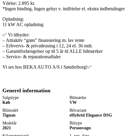
Ydelse: 2.895 kr.
*Ingen binding, Ingen gebyr v. indfrielse el. ekstra indbetalinger
Opladning:
11 kW AC opladning
✅ Vi tilbyder:
– Attraktiv “grøn” finansiering m. lav rente
– Erhvervs- & privatleasing i 12, 24 el. 36 mdr.
– Garantiforlængelser op til 5 år til ALLE bilmærker
– Service- & reparationsaftaler
Vi ses hos BEKA AUTO A/S i Sønderborg!✅
Generel information
Salgstype
Bilmærke
Køb
VW
Bilmodel
Bilvariant
Tiguan
eHybrid Elegance DSG
Modelår
Biltype
2021
Personvogn
Kilometerstand
1. reg. dato