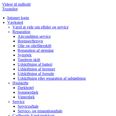
Videre til indhold
Trustpilot
Intranet login
Værksted
Værd at vide om elbiler og service
Reparation
Aircondition service
Bremseeftersyn
Olie og oliefilterskift
Reparation af stenslag
Synstjek
Tandrem skift
Udskiftning af batteri
Udskiftning af bremser
Udskiftning af forrude
Udskiftning eller reparation af udstødning
Hjulskifte
Dækhotel
Sommerdæk
Vinterdæk
Service
Serviceaftale
Service- og reparationaftale
CarPeople Værkstedskort