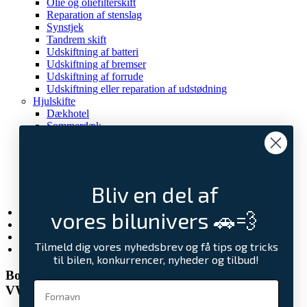
Olie og oliefilterskift
Reparation af stenslag
Synstjek
Tandrem skift
Udskiftning af batteri
Udskiftning af bremser
Udskiftning af forrude
Udskiftning eller reparation af udstødning
Hjulskifte
Dækhotel
Sommerdæk
Vinterdæk
Service
Serviceaftale
Service- og reparationaftale
Bliv en del af
CarPeople Værkstedskort
Undervognsbehandling
Elbilsunivers
vores bilunivers 🚗💨
Artikler
CarPeople vejhjælp
Tilmeld dig vores nyhedsbrev og få tips og tricks
Kontakt os
til bilen, konkurrencer, nyheder og tilbud!
Book en prøvetur for:
VW Tiguan eHybrid Elegance DSG