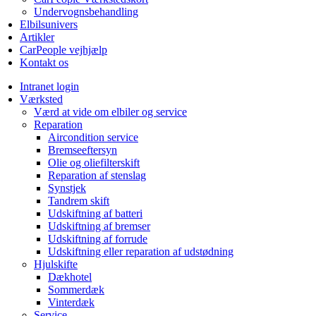
Undervognsbehandling
Elbilsunivers
Artikler
CarPeople vejhjælp
Kontakt os
Intranet login
Værksted
Værd at vide om elbiler og service
Reparation
Aircondition service
Bremseeftersyn
Olie og oliefilterskift
Reparation af stenslag
Synstjek
Tandrem skift
Udskiftning af batteri
Udskiftning af bremser
Udskiftning af forrude
Udskiftning eller reparation af udstødning
Hjulskifte
Dækhotel
Sommerdæk
Vinterdæk
Service