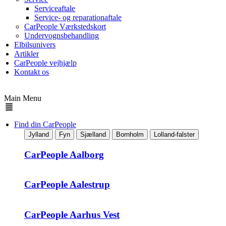
Serviceaftale
Service- og reparationaftale
CarPeople Værkstedskort
Undervognsbehandling
Elbilsunivers
Artikler
CarPeople vejhjælp
Kontakt os
Main Menu
Find din CarPeople
Jylland
Fyn
Sjælland
Bornholm
Lolland-falster
CarPeople Aalborg
CarPeople Aalestrup
CarPeople Aarhus Vest