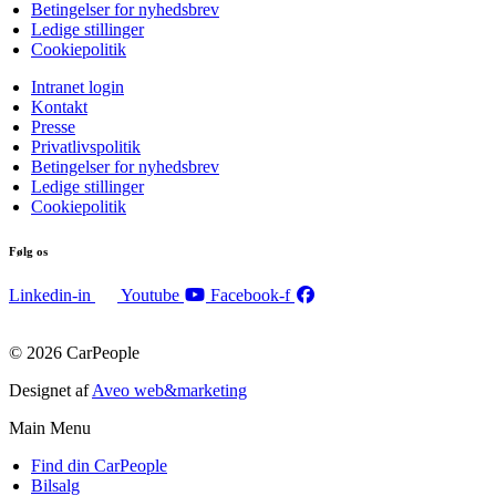
Betingelser for nyhedsbrev
Ledige stillinger
Cookiepolitik
Intranet login
Kontakt
Presse
Privatlivspolitik
Betingelser for nyhedsbrev
Ledige stillinger
Cookiepolitik
Følg os
Linkedin-in
Youtube
Facebook-f
© 2026 CarPeople
Designet af
Aveo web&marketing
Main Menu
Find din CarPeople
Bilsalg