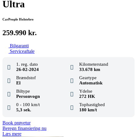
Ultra
CarPeople Holstebro
259.990 kr.
Bilgaranti
Serviceaftale
1. reg. dato
Kilometerstand
26-02-2024
33.678 km
Brændstof
Geartype
El
Automatisk
Biltype
Ydelse
Personvogn
272 HK
0 - 100 km/t
Tophastighed
5,3 sek.
180 km/t
Book prøvetur
Beregn finansiering nu
Læs mere