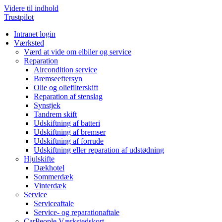
Videre til indhold
Trustpilot
Intranet login
Værksted
Værd at vide om elbiler og service
Reparation
Aircondition service
Bremseeftersyn
Olie og oliefilterskift
Reparation af stenslag
Synstjek
Tandrem skift
Udskiftning af batteri
Udskiftning af bremser
Udskiftning af forrude
Udskiftning eller reparation af udstødning
Hjulskifte
Dækhotel
Sommerdæk
Vinterdæk
Service
Serviceaftale
Service- og reparationaftale
CarPeople Værkstedskort