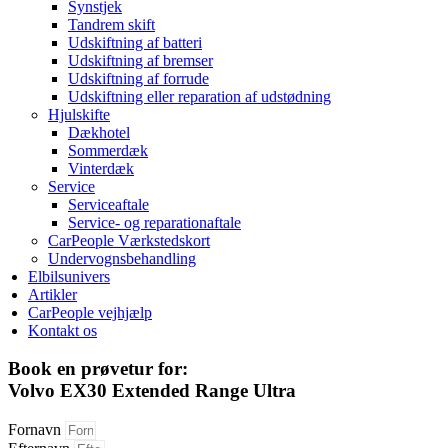
Synstjek
Tandrem skift
Udskiftning af batteri
Udskiftning af bremser
Udskiftning af forrude
Udskiftning eller reparation af udstødning
Hjulskifte
Dækhotel
Sommerdæk
Vinterdæk
Service
Serviceaftale
Service- og reparationaftale
CarPeople Værkstedskort
Undervognsbehandling
Elbilsunivers
Artikler
CarPeople vejhjælp
Kontakt os
Book en prøvetur for:
Volvo EX30 Extended Range Ultra
Fornavn