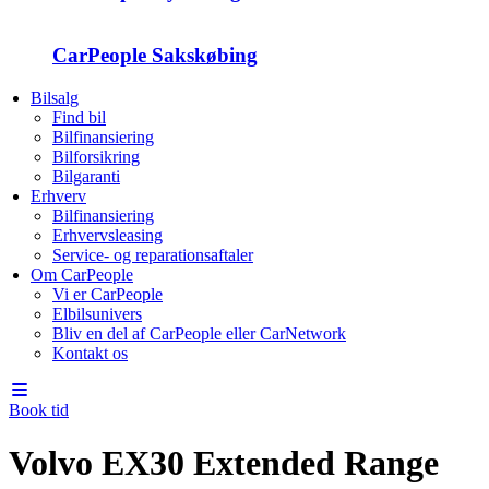
CarPeople Sakskøbing
Bilsalg
Find bil
Bilfinansiering
Bilforsikring
Bilgaranti
Erhverv
Bilfinansiering
Erhvervsleasing
Service- og reparationsaftaler
Om CarPeople
Vi er CarPeople
Elbilsunivers
Bliv en del af CarPeople eller CarNetwork
Kontakt os
Book tid
Volvo EX30 Extended Range