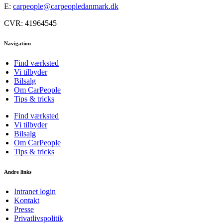
E:
carpeople@carpeopledanmark.dk
CVR: 41964545
Navigation
Find værksted
Vi tilbyder
Bilsalg
Om CarPeople
Tips & tricks
Find værksted
Vi tilbyder
Bilsalg
Om CarPeople
Tips & tricks
Andre links
Intranet login
Kontakt
Presse
Privatlivspolitik