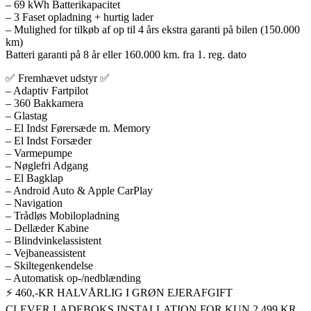
– 69 kWh Batterikapacitet
– 3 Faset opladning + hurtig lader
– Mulighed for tilkøb af op til 4 års ekstra garanti på bilen (150.000
km)
Batteri garanti på 8 år eller 160.000 km. fra 1. reg. dato
✅️ Fremhævet udstyr ✅️
– Adaptiv Fartpilot
– 360 Bakkamera
– Glastag
– El Indst Førersæde m. Memory
– El Indst Forsæder
– Varmepumpe
– Nøglefri Adgang
– El Bagklap
– Android Auto & Apple CarPlay
– Navigation
– Trådløs Mobilopladning
– Dellæder Kabine
– Blindvinkelassistent
– Vejbaneassistent
– Skiltegenkendelse
– Automatisk op-/nedblænding
⚡️ 460,-KR HALVÅRLIG I GRØN EJERAFGIFT
CLEVER LADEBOKS INSTALLATION FOR KUN 2.499 KR