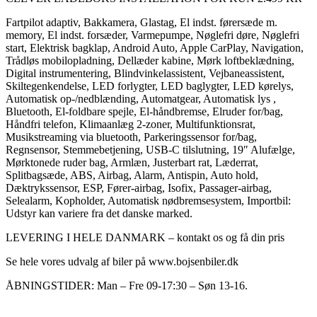
Fartpilot adaptiv, Bakkamera, Glastag, El indst. førersæde m.
memory, El indst. forsæder, Varmepumpe, Nøglefri døre, Nøglefri
start, Elektrisk bagklap, Android Auto, Apple CarPlay, Navigation,
Trådløs mobilopladning, Dellæder kabine, Mørk loftbeklædning,
Digital instrumentering, Blindvinkelassistent, Vejbaneassistent,
Skiltegenkendelse, LED forlygter, LED baglygter, LED kørelys,
Automatisk op-/nedblænding, Automatgear, Automatisk lys ,
Bluetooth, El-foldbare spejle, El-håndbremse, Elruder for/bag,
Håndfri telefon, Klimaanlæg 2-zoner, Multifunktionsrat,
Musikstreaming via bluetooth, Parkeringssensor for/bag,
Regnsensor, Stemmebetjening, USB-C tilslutning, 19″ Alufælge,
Mørktonede ruder bag, Armlæn, Justerbart rat, Læderrat,
Splitbagsæde, ABS, Airbag, Alarm, Antispin, Auto hold,
Dæktrykssensor, ESP, Fører-airbag, Isofix, Passager-airbag,
Selealarm, Kopholder, Automatisk nødbremsesystem, Importbil:
Udstyr kan variere fra det danske marked.
LEVERING I HELE DANMARK – kontakt os og få din pris
Se hele vores udvalg af biler på www.bojsenbiler.dk
ÅBNINGSTIDER: Man – Fre 09-17:30 – Søn 13-16.