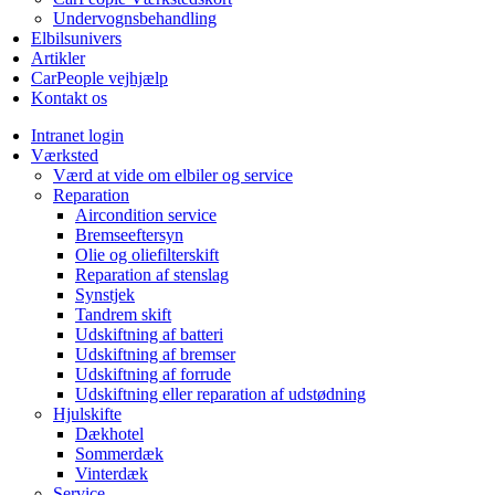
Undervognsbehandling
Elbilsunivers
Artikler
CarPeople vejhjælp
Kontakt os
Intranet login
Værksted
Værd at vide om elbiler og service
Reparation
Aircondition service
Bremseeftersyn
Olie og oliefilterskift
Reparation af stenslag
Synstjek
Tandrem skift
Udskiftning af batteri
Udskiftning af bremser
Udskiftning af forrude
Udskiftning eller reparation af udstødning
Hjulskifte
Dækhotel
Sommerdæk
Vinterdæk
Service