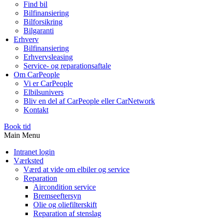
Find bil
Bilfinansiering
Bilforsikring
Bilgaranti
Erhverv
Bilfinansiering
Erhvervsleasing
Service- og reparationsaftale
Om CarPeople
Vi er CarPeople
Elbilsunivers
Bliv en del af CarPeople eller CarNetwork
Kontakt
Book tid
Main Menu
Intranet login
Værksted
Værd at vide om elbiler og service
Reparation
Aircondition service
Bremseeftersyn
Olie og oliefilterskift
Reparation af stenslag