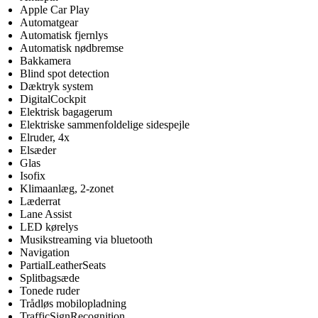
Apple Car Play
Automatgear
Automatisk fjernlys
Automatisk nødbremse
Bakkamera
Blind spot detection
Dæktryk system
DigitalCockpit
Elektrisk bagagerum
Elektriske sammenfoldelige sidespejle
Elruder, 4x
Elsæder
Glas
Isofix
Klimaanlæg, 2-zonet
Læderrat
Lane Assist
LED kørelys
Musikstreaming via bluetooth
Navigation
PartialLeatherSeats
Splitbagsæde
Tonede ruder
Trådløs mobilopladning
TrafficSignRecognition