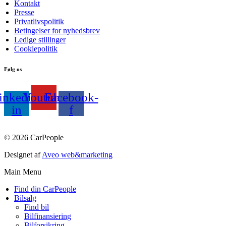
Kontakt
Presse
Privatlivspolitik
Betingelser for nyhedsbrev
Ledige stillinger
Cookiepolitik
Følg os
inkedin-
Youtube
Facebook-
in
f
© 2026 CarPeople
Designet af
Aveo web&marketing
Main Menu
Find din CarPeople
Bilsalg
Find bil
Bilfinansiering
Bilforsikring