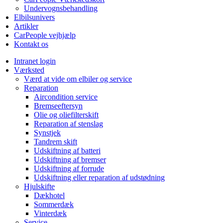
Undervognsbehandling
Elbilsunivers
Artikler
CarPeople vejhjælp
Kontakt os
Intranet login
Værksted
Værd at vide om elbiler og service
Reparation
Aircondition service
Bremseeftersyn
Olie og oliefilterskift
Reparation af stenslag
Synstjek
Tandrem skift
Udskiftning af batteri
Udskiftning af bremser
Udskiftning af forrude
Udskiftning eller reparation af udstødning
Hjulskifte
Dækhotel
Sommerdæk
Vinterdæk
Service