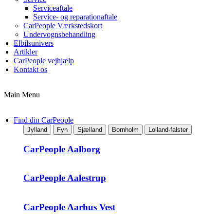
Serviceaftale
Service- og reparationaftale
CarPeople Værkstedskort
Undervognsbehandling
Elbilsunivers
Artikler
CarPeople vejhjælp
Kontakt os
Main Menu
Find din CarPeople
Jylland
Fyn
Sjælland
Bornholm
Lolland-falster
CarPeople Aalborg
CarPeople Aalestrup
CarPeople Aarhus Vest