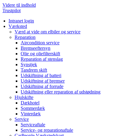
Videre til indhold
Trustpilot
Intranet login
Værksted
Værd at vide om elbiler og service
Reparation
Aircondition service
Bremseeftersyn
Olie og oliefilterskift
Reparation af stenslag
Synstjek
Tandrem skift
Udskiftning af batteri
Udskiftning af bremser
Udskiftning af forrude
Udskiftning eller reparation af udstødning
Hjulskifte
Dækhotel
Sommerdæk
Vinterdæk
Service
Serviceaftale
Service- og reparationaftale
CarPeople Værkstedskort