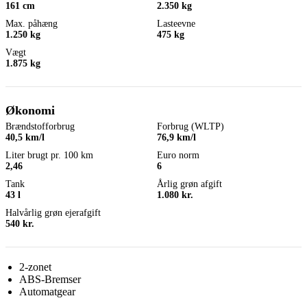
161 cm
2.350 kg
Max. påhæng
Lasteevne
1.250 kg
475 kg
Vægt
1.875 kg
Økonomi
Brændstofforbrug
Forbrug (WLTP)
40,5 km/l
76,9 km/l
Liter brugt pr. 100 km
Euro norm
2,46
6
Tank
Årlig grøn afgift
43 l
1.080 kr.
Halvårlig grøn ejerafgift
540 kr.
2-zonet
ABS-Bremser
Automatgear