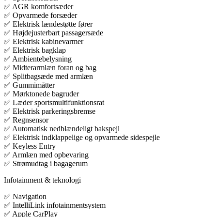
✅ AGR komfortsæder
✅ Opvarmede forsæder
✅ Elektrisk lændestøtte fører
✅ Højdejusterbart passagersæde
✅ Elektrisk kabinevarmer
✅ Elektrisk bagklap
✅ Ambientebelysning
✅ Midterarmlæn foran og bag
✅ Splitbagsæde med armlæn
✅ Gummimåtter
✅ Mørktonede bagruder
✅ Læder sportsmultifunktionsrat
✅ Elektrisk parkeringsbremse
✅ Regnsensor
✅ Automatisk nedblændeligt bakspejl
✅ Elektrisk indklappelige og opvarmede sidespejle
✅ Keyless Entry
✅ Armlæn med opbevaring
✅ Strømudtag i bagagerum
Infotainment & teknologi
✅ Navigation
✅ IntelliLink infotainmentsystem
✅ Apple CarPlay