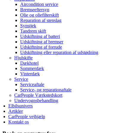
Aircondition service
Bremseeftersyn
Olie og oliefilterskift
Reparation af stenslag
Synstjek
Tandrem skift
Udskiftning af batteri
Udskiftning af bremser
Udskiftning af forrude
Udskiftning eller reparation af udstødning
Hjulskifte
Dækhotel
Sommerdæk
Vinterdæk
Service
Serviceaftale
Service- og reparationaftale
CarPeople Værkstedskort
Undervognsbehandling
Elbilsunivers
Artikler
CarPeople vejhjælp
Kontakt os