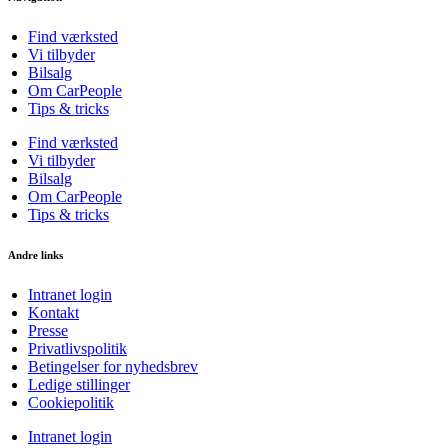
Find værksted
Vi tilbyder
Bilsalg
Om CarPeople
Tips & tricks
Find værksted
Vi tilbyder
Bilsalg
Om CarPeople
Tips & tricks
Andre links
Intranet login
Kontakt
Presse
Privatlivspolitik
Betingelser for nyhedsbrev
Ledige stillinger
Cookiepolitik
Intranet login