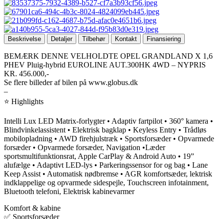
Beskrivelse
Detaljer
Tilbehør
Kontakt
Finansiering
BEMÆRK DENNE VELHOLDTE OPEL GRANDLAND X 1,6
PHEV Pluig-hybrid EUROLINE AUT.300HK 4WD – NYPRIS
KR. 456.000,-
Se flere billeder af bilen på www.globus.dk
–
⭐ Highlights
Intelli Lux LED Matrix-forlygter • Adaptiv fartpilot • 360° kamera •
Blindvinkelassistent • Elektrisk bagklap • Keyless Entry • Trådløs
mobilopladning • AWD firehjulstræk • Sportsforsæder • Opvarmede
forsæder • Opvarmede forsæder, Navigation •Læder
sportsmultifunktionsrat, Apple CarPlay & Android Auto • 19”
alufælge • Adaptivt LED-lys • Parkeringssensor for og bag • Lane
Keep Assist • Automatisk nødbremse • AGR komfortsæder, lektrisk
indklappelige og opvarmede sidespejle, Touchscreen infotainment,
Bluetooth telefoni, Elektrisk kabinevarmer
Komfort & kabine
✅ Sportsforsæder