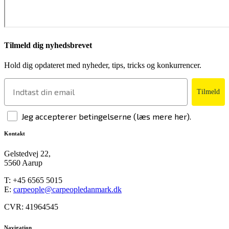
Tilmeld dig nyhedsbrevet
Hold dig opdateret med nyheder, tips, tricks og konkurrencer.
Tilmeld
Jeg accepterer betingelserne (læs mere her).
Kontakt
Gelstedvej 22,
5560 Aarup
T:
+45 6565 5015
E:
carpeople@carpeopledanmark.dk
CVR: 41964545
Navigation