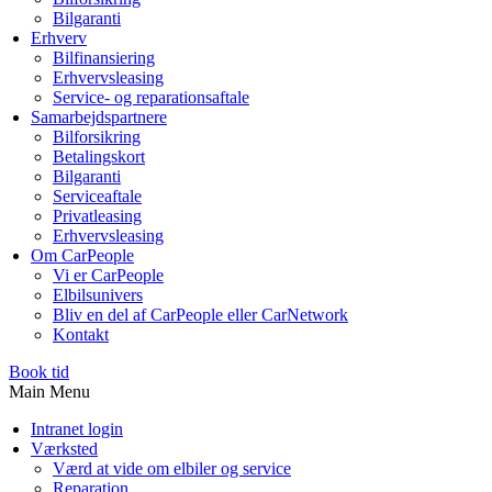
Bilgaranti
Erhverv
Bilfinansiering
Erhvervsleasing
Service- og reparationsaftale
Samarbejdspartnere
Bilforsikring
Betalingskort
Bilgaranti
Serviceaftale
Privatleasing
Erhvervsleasing
Om CarPeople
Vi er CarPeople
Elbilsunivers
Bliv en del af CarPeople eller CarNetwork
Kontakt
Book tid
Main Menu
Intranet login
Værksted
Værd at vide om elbiler og service
Reparation