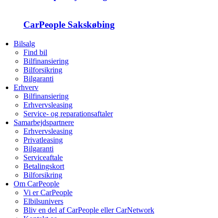
CarPeople Sakskøbing
Bilsalg
Find bil
Bilfinansiering
Bilforsikring
Bilgaranti
Erhverv
Bilfinansiering
Erhvervsleasing
Service- og reparationsaftaler
Samarbejdspartnere
Erhvervsleasing
Privatleasing
Bilgaranti
Serviceaftale
Betalingskort
Bilforsikring
Om CarPeople
Vi er CarPeople
Elbilsunivers
Bliv en del af CarPeople eller CarNetwork