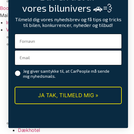
Kontakt
vores bilunivers 🚗💨
Book tid
Main Menu
Tilmeld dig vores nyhedsbrev og få tips og tricks
Intranet login
til bilen, konkurrencer, nyheder og tilbud!
Værksted
Værd at vide om elbiler og service
Reparation
Aircondition service
Bremseeftersyn
Olie og oliefilterskift
Jeg giver samtykke til, at CarPeople må sende
Reparation af stenslag
mig nyhedsmails.
Synstjek
Tandrem skift
Udskiftning af batteri
JA TAK, TILMELD MIG »
Udskiftning af bremser
Udskiftning af forrude
Udskiftning eller reparation af udstødning
Hjulskifte
Dækhotel