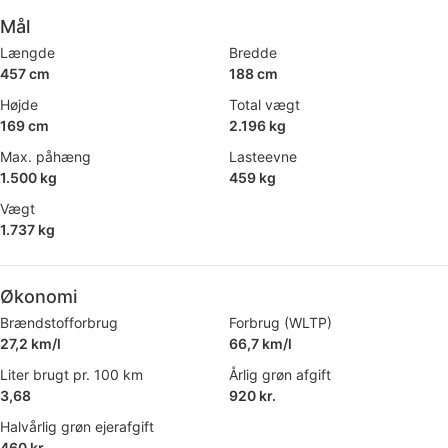
Mål
Længde
Bredde
457 cm
188 cm
Højde
Total vægt
169 cm
2.196 kg
Max. påhæng
Lasteevne
1.500 kg
459 kg
Vægt
1.737 kg
Økonomi
Brændstofforbrug
Forbrug (WLTP)
27,2 km/l
66,7 km/l
Liter brugt pr. 100 km
Årlig grøn afgift
3,68
920 kr.
Halvårlig grøn ejerafgift
460 kr.