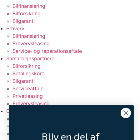
Bilfinansiering
Bilforsikring
Bilgaranti
Erhverv
Bilfinansiering
Erhvervsleasing
Service- og reparationsaftale
Samarbejdspartnere
Bilforsikring
Betalingskort
Bilgaranti
Serviceaftale
Privatleasing
Erhvervsleasing
Om CarPeople
Vi er CarPeople
Elbilsunivers
Bliv en del af
Bliv en del af CarPeople eller CarNetwork