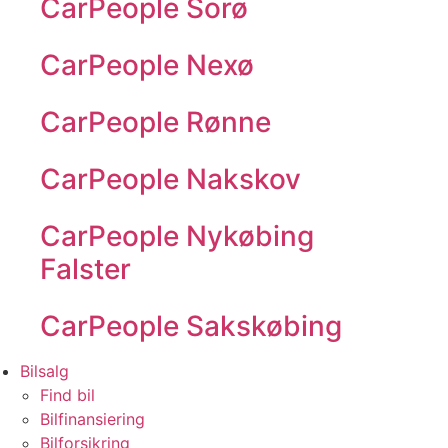
CarPeople Sorø
CarPeople Nexø
CarPeople Rønne
CarPeople Nakskov
CarPeople Nykøbing
Falster
CarPeople Sakskøbing
Bilsalg
Find bil
Bilfinansiering
Bilforsikring