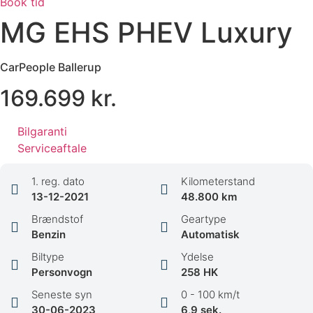
Book tid
MG EHS PHEV Luxury
CarPeople Ballerup
169.699 kr.
Bilgaranti
Serviceaftale
1. reg. dato
Kilometerstand
13-12-2021
48.800 km
Brændstof
Geartype
Benzin
Automatisk
Biltype
Ydelse
Personvogn
258 HK
Seneste syn
0 - 100 km/t
30-06-2023
6,9 sek.