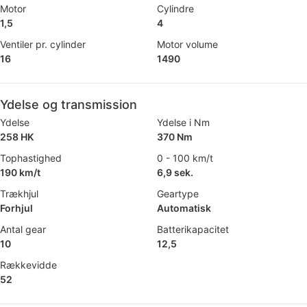
Motor
Cylindre
1,5
4
Ventiler pr. cylinder
Motor volume
16
1490
Ydelse og transmission
Ydelse
Ydelse i Nm
258 HK
370 Nm
Tophastighed
0 - 100 km/t
190 km/t
6,9 sek.
Trækhjul
Geartype
Forhjul
Automatisk
Antal gear
Batterikapacitet
10
12,5
Rækkevidde
52