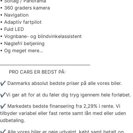
• Soltag / Panorama
• 360 graders kamera
• Navigation
• Adaptiv fartpilot
• Fuld LED
• Vognbane- og blindvinkelassistent
• Nøglefri betjening
• Og meget mere…
———————————————————
PRO CARS ER BEDST PÅ:
✔️ Danmarks absolut bedste priser på alle vores biler.
✔️Vi gør alt for at du føler dig tryg igennem hele forløbet.
✔️ Markedets bedste finansering fra 2,29% i rente. Vi
tilbyder variabel eller fast rente samt lån med eller uden
udbetaling.
✔️ Alle vores biler er nøje udvalgt, købt samt betalt og