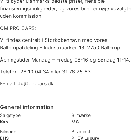
Vi tilbyder Danmarks bedste priser, fleksible
finansieringsmuligheder, og vores biler er nøje udvalgte
uden kommission.
OM PRO CARS:
Vi findes centralt i Storkøbenhavn med vores
Ballerupafdeling – Industriparken 18, 2750 Ballerup.
Åbningstider Mandag – Fredag 08-16 og Søndag 11-14.
Telefon: 28 10 04 34 eller 31 76 25 63
E-mail: Jd@procars.dk
Generel information
Salgstype
Bilmærke
Køb
MG
Bilmodel
Bilvariant
EHS
PHEV Luxury