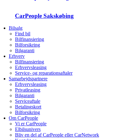
CarPeople Sakskøbing
Bilsalg
Find bil
Bilfinansiering
Bilforsikring
Bilgaranti
Erhverv
Bilfinansiering
Erhvervsleasing
Service- og reparationsaftaler
Samarbejdspartnere
Erhvervsleasing
Privatleasing
Bilgaranti
Serviceaftale
Betalingskort
Bilforsikring
Om CarPeople
Vi er CarPeople
Elbilsunivers
Bliv en del af CarPeople eller CarNetwork