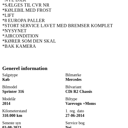
*SÆLGES TIL CVR NR
*KØLEBIL MED FROST
*LIFT
*8 EUROPA PALLER
*STORT SERVICE LAVET MED BREMSER KOMPLET
*NYSYNET
*AIRCONDITION
*KØRER SOM DEN SKAL
*BAK KAMERA
Generel information
Salgstype
Bilmærke
Køb
Mercedes
Bilmodel
Bilvariant
Sprinter 316
CDi R2 Chassis
Modelår
Biltype
2014
Varevogn +Moms
Kilometerstand
1. reg. dato
310.000 km
27-06-2014
Seneste syn
Service bog
03-08-2023
Nej