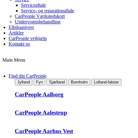
Serviceaftale
Service- og reparationaftale
CarPeople Værkstedskort
Undervognsbehandling
Elbilsunivers
Artikler
CarPeople vejhjælp
Kontakt os
Main Menu
Find din CarPeople
Jylland
Fyn
Sjælland
Bornholm
Lolland-falster
CarPeople Aalborg
CarPeople Aalestrup
CarPeople Aarhus Vest