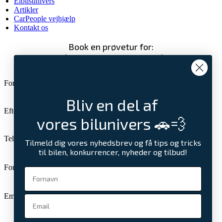
Elbilsunivers
Artikler
CarPeople vejhjælp
Kontakt os
Book en prøvetur for:
Mercedes Sprinter 316 CDi R2 Chassis
Fornavn
Bliv en del af
Efternavn
vores bilunivers 🚗💨
Telefon
Tilmeld dig vores nyhedsbrev og få tips og tricks
til bilen, konkurrencer, nyheder og tilbud!
Foretrukket dato
Email