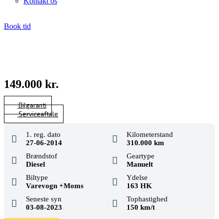
Kontakt os
Book tid
Mercedes Sprinter 316 CDi R2 Chassis
CarPeople Skælskør
149.000 kr.
Bilgaranti
Serviceaftale
1. reg. dato
Kilometerstand
27-06-2014
310.000 km
Brændstof
Geartype
Diesel
Manuelt
Biltype
Ydelse
Varevogn +Moms
163 HK
Seneste syn
Tophastighed
03-08-2023
150 km/t