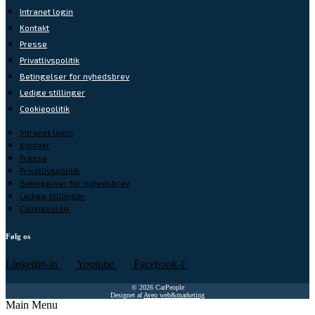
Intranet login
Kontakt
Presse
Privatlivspolitik
Betingelser for nyhedsbrev
Ledige stillinger
Cookiepolitik
Intranet login
Kontakt
Presse
Privatlivspolitik
Betingelser for nyhedsbrev
Ledige stillinger
Cookiepolitik
Følg os
Linkedin-in
Youtube
Facebook-f
© 2026 CarPeople
Designet af
Aveo web&marketing
Main Menu