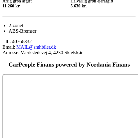
Årlig grøn afgift
Halvårlig grøn ejerafgift
11.260 kr.
5.630 kr.
2-zonet
ABS-Bremser
Tlf.:
40766832
Email:
MAIL@smhbiler.dk
Adresse: Værkstedsvej 4, 4230 Skælskør
CarPeople Finans powered by Nordania Finans