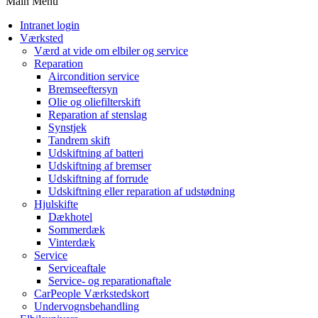
Main Menu
Intranet login
Værksted
Værd at vide om elbiler og service
Reparation
Aircondition service
Bremseeftersyn
Olie og oliefilterskift
Reparation af stenslag
Synstjek
Tandrem skift
Udskiftning af batteri
Udskiftning af bremser
Udskiftning af forrude
Udskiftning eller reparation af udstødning
Hjulskifte
Dækhotel
Sommerdæk
Vinterdæk
Service
Serviceaftale
Service- og reparationaftale
CarPeople Værkstedskort
Undervognsbehandling