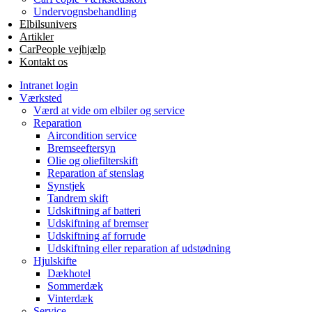
Undervognsbehandling
Elbilsunivers
Artikler
CarPeople vejhjælp
Kontakt os
Intranet login
Værksted
Værd at vide om elbiler og service
Reparation
Aircondition service
Bremseeftersyn
Olie og oliefilterskift
Reparation af stenslag
Synstjek
Tandrem skift
Udskiftning af batteri
Udskiftning af bremser
Udskiftning af forrude
Udskiftning eller reparation af udstødning
Hjulskifte
Dækhotel
Sommerdæk
Vinterdæk
Service