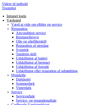
Videre til indhold
Trustpilot
Intranet login
Værksted
Værd at vide om elbiler og service
Reparation
Aircondition service
Bremseeftersyn
Olie og oliefilterskift
Reparation af stenslag
Synstjek
Tandrem skift
Udskiftning af batteri
Udskiftning af bremser
Udskiftning af forrude
Udskiftning eller reparation af udstødning
Hjulskifte
Dækhotel
Sommerdæk
Vinterdæk
Service
Serviceaftale
Service- og reparationaftale
CarPeople Værkstedskort