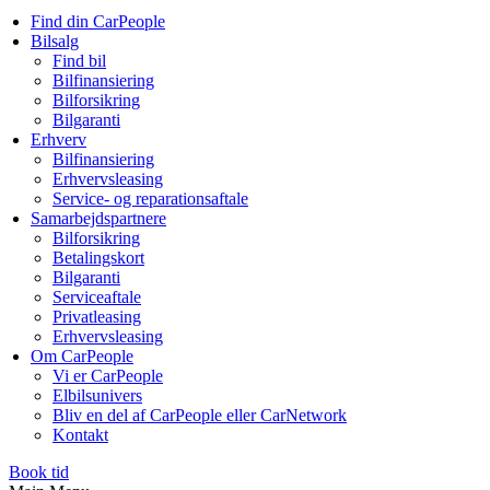
Find din CarPeople
Bilsalg
Find bil
Bilfinansiering
Bilforsikring
Bilgaranti
Erhverv
Bilfinansiering
Erhvervsleasing
Service- og reparationsaftale
Samarbejdspartnere
Bilforsikring
Betalingskort
Bilgaranti
Serviceaftale
Privatleasing
Erhvervsleasing
Om CarPeople
Vi er CarPeople
Elbilsunivers
Bliv en del af CarPeople eller CarNetwork
Kontakt
Book tid