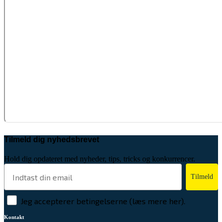
Tilmeld dig nyhedsbrevet
Hold dig opdateret med nyheder, tips, tricks og konkurrencer.
Tilmeld
Jeg accepterer betingelserne (læs mere her).
Kontakt