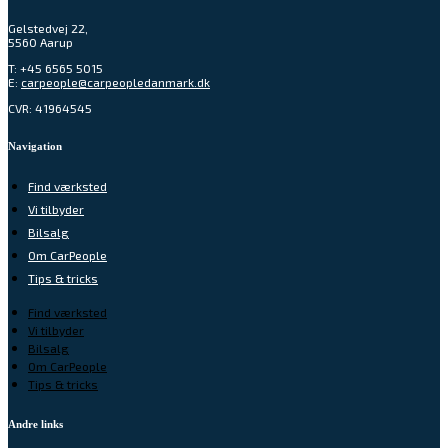
Gelstedvej 22,
5560 Aarup
T:
+45 6565 5015
E:
carpeople@carpeopledanmark.dk
CVR: 41964545
Navigation
Find værksted
Vi tilbyder
Bilsalg
Om CarPeople
Tips & tricks
Find værksted
Vi tilbyder
Bilsalg
Om CarPeople
Tips & tricks
Andre links