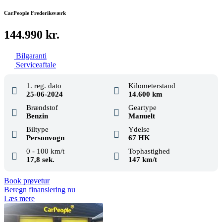
CarPeople Frederiksværk
144.990 kr.
Bilgaranti
Serviceaftale
1. reg. dato
Kilometerstand
25-06-2024
14.600 km
Brændstof
Geartype
Benzin
Manuelt
Biltype
Ydelse
Personvogn
67 HK
0 - 100 km/t
Tophastighed
17,8 sek.
147 km/t
Book prøvetur
Beregn finansiering nu
Læs mere