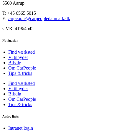
5560 Aarup
T:
+45 6565 5015
E:
carpeople@carpeopledanmark.dk
CVR: 41964545
Navigation
Find værksted
Vi tilbyder
Bilsalg
Om CarPeople
Tips & tricks
Find værksted
Vi tilbyder
Bilsalg
Om CarPeople
Tips & tricks
Andre links
Intranet login