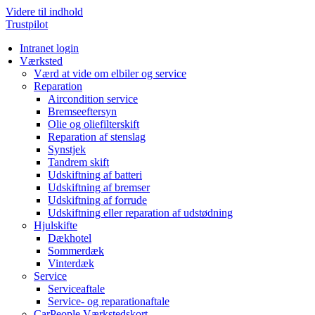
Videre til indhold
Trustpilot
Intranet login
Værksted
Værd at vide om elbiler og service
Reparation
Aircondition service
Bremseeftersyn
Olie og oliefilterskift
Reparation af stenslag
Synstjek
Tandrem skift
Udskiftning af batteri
Udskiftning af bremser
Udskiftning af forrude
Udskiftning eller reparation af udstødning
Hjulskifte
Dækhotel
Sommerdæk
Vinterdæk
Service
Serviceaftale
Service- og reparationaftale
CarPeople Værkstedskort