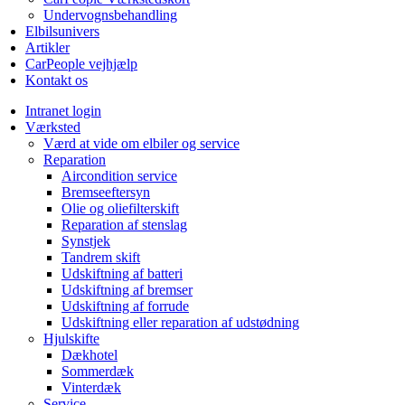
Undervognsbehandling
Elbilsunivers
Artikler
CarPeople vejhjælp
Kontakt os
Intranet login
Værksted
Værd at vide om elbiler og service
Reparation
Aircondition service
Bremseeftersyn
Olie og oliefilterskift
Reparation af stenslag
Synstjek
Tandrem skift
Udskiftning af batteri
Udskiftning af bremser
Udskiftning af forrude
Udskiftning eller reparation af udstødning
Hjulskifte
Dækhotel
Sommerdæk
Vinterdæk
Service