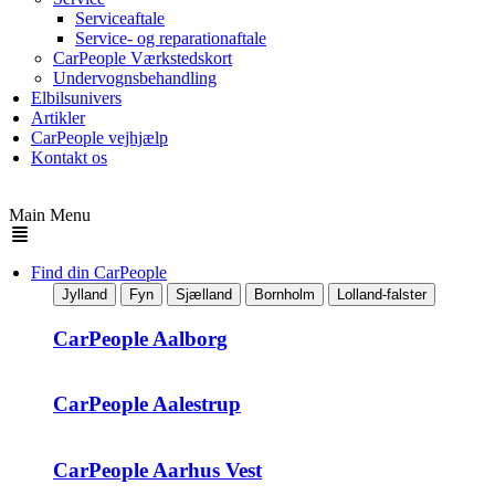
Serviceaftale
Service- og reparationaftale
CarPeople Værkstedskort
Undervognsbehandling
Elbilsunivers
Artikler
CarPeople vejhjælp
Kontakt os
Main Menu
Find din CarPeople
Jylland
Fyn
Sjælland
Bornholm
Lolland-falster
CarPeople Aalborg
CarPeople Aalestrup
CarPeople Aarhus Vest