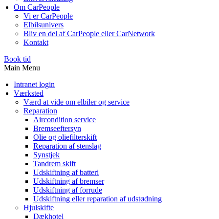
Om CarPeople
Vi er CarPeople
Elbilsunivers
Bliv en del af CarPeople eller CarNetwork
Kontakt
Book tid
Main Menu
Intranet login
Værksted
Værd at vide om elbiler og service
Reparation
Aircondition service
Bremseeftersyn
Olie og oliefilterskift
Reparation af stenslag
Synstjek
Tandrem skift
Udskiftning af batteri
Udskiftning af bremser
Udskiftning af forrude
Udskiftning eller reparation af udstødning
Hjulskifte
Dækhotel