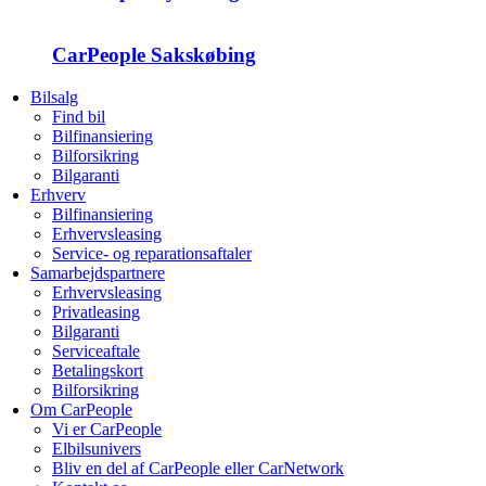
CarPeople Sakskøbing
Bilsalg
Find bil
Bilfinansiering
Bilforsikring
Bilgaranti
Erhverv
Bilfinansiering
Erhvervsleasing
Service- og reparationsaftaler
Samarbejdspartnere
Erhvervsleasing
Privatleasing
Bilgaranti
Serviceaftale
Betalingskort
Bilforsikring
Om CarPeople
Vi er CarPeople
Elbilsunivers
Bliv en del af CarPeople eller CarNetwork