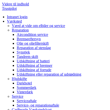
Videre til indhold
Trustpilot
Intranet login
Værksted
Værd at vide om elbiler og service
Reparation
Aircondition service
Bremseeftersyn
Olie og oliefilterskift
Reparation af stenslag
Synstjek
Tandrem skift
Udskiftning af batteri
Udskiftning af bremser
Udskiftning af forrude
Udskiftning eller reparation af udstødning
Hjulskifte
Dækhotel
Sommerdæk
Vinterdæk
Service
Serviceaftale
Service- og reparationaftale
CarPeople Værkstedskort