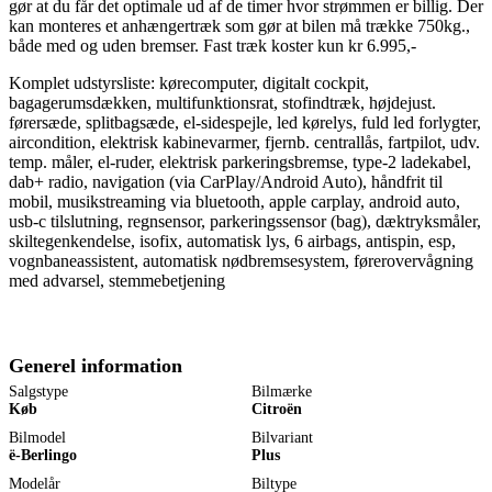
gør at du får det optimale ud af de timer hvor strømmen er billig. Der
kan monteres et anhængertræk som gør at bilen må trække 750kg.,
både med og uden bremser. Fast træk koster kun kr 6.995,-
Komplet udstyrsliste: kørecomputer, digitalt cockpit,
bagagerumsdækken, multifunktionsrat, stofindtræk, højdejust.
førersæde, splitbagsæde, el-sidespejle, led kørelys, fuld led forlygter,
aircondition, elektrisk kabinevarmer, fjernb. centrallås, fartpilot, udv.
temp. måler, el-ruder, elektrisk parkeringsbremse, type-2 ladekabel,
dab+ radio, navigation (via CarPlay/Android Auto), håndfrit til
mobil, musikstreaming via bluetooth, apple carplay, android auto,
usb-c tilslutning, regnsensor, parkeringssensor (bag), dæktryksmåler,
skiltegenkendelse, isofix, automatisk lys, 6 airbags, antispin, esp,
vognbaneassistent, automatisk nødbremsesystem, førerovervågning
med advarsel, stemmebetjening
Generel information
Salgstype
Bilmærke
Køb
Citroën
Bilmodel
Bilvariant
ë-Berlingo
Plus
Modelår
Biltype