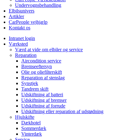
Undervognsbehandling
Elbilsunivers
Artikler
CarPeople vejhjælp
Kontakt os
Intranet login
Værksted
Værd at vide om elbiler og service
Reparation
Aircondition service
Bremseeftersyn
Olie og oliefilterskift
Reparation af stenslag
Synstjek
Tandrem skift
Udskiftning af batteri
Udskiftning af bremser
Udskiftning af forrude
Udskiftning eller reparation af udstødning
Hjulskifte
Dækhotel
Sommerdæk
Vinterdæk
Service