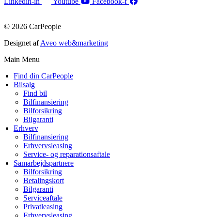
Linkedin-in
Youtube
Facebook-f
© 2026 CarPeople
Designet af
Aveo web&marketing
Main Menu
Find din CarPeople
Bilsalg
Find bil
Bilfinansiering
Bilforsikring
Bilgaranti
Erhverv
Bilfinansiering
Erhvervsleasing
Service- og reparationsaftale
Samarbejdspartnere
Bilforsikring
Betalingskort
Bilgaranti
Serviceaftale
Privatleasing
Erhvervsleasing