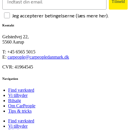
Tilmeld
Jeg accepterer betingelserne (læs mere her).
Kontakt
Gelstedvej 22,
5560 Aarup
T:
+45 6565 5015
E:
carpeople@carpeopledanmark.dk
CVR: 41964545
Navigation
Find værksted
Vi tilbyder
Bilsalg
Om CarPeople
Tips & tricks
Find værksted
Vi tilbyder