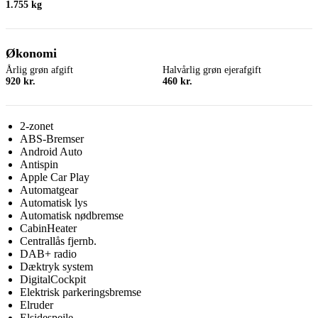
1.755 kg
Økonomi
Årlig grøn afgift
Halvårlig grøn ejerafgift
920 kr.
460 kr.
2-zonet
ABS-Bremser
Android Auto
Antispin
Apple Car Play
Automatgear
Automatisk lys
Automatisk nødbremse
CabinHeater
Centrallås fjernb.
DAB+ radio
Dæktryk system
DigitalCockpit
Elektrisk parkeringsbremse
Elruder
Elsidespejle