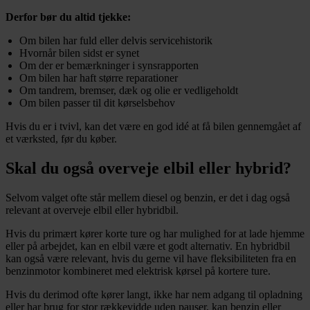
Derfor bør du altid tjekke:
Om bilen har fuld eller delvis servicehistorik
Hvornår bilen sidst er synet
Om der er bemærkninger i synsrapporten
Om bilen har haft større reparationer
Om tandrem, bremser, dæk og olie er vedligeholdt
Om bilen passer til dit kørselsbehov
Hvis du er i tvivl, kan det være en god idé at få bilen gennemgået af
et værksted, før du køber.
Skal du også overveje elbil eller hybrid?
Selvom valget ofte står mellem diesel og benzin, er det i dag også
relevant at overveje elbil eller hybridbil.
Hvis du primært kører korte ture og har mulighed for at lade hjemme
eller på arbejdet, kan en elbil være et godt alternativ. En hybridbil
kan også være relevant, hvis du gerne vil have fleksibiliteten fra en
benzinmotor kombineret med elektrisk kørsel på kortere ture.
Hvis du derimod ofte kører langt, ikke har nem adgang til opladning
eller har brug for stor rækkevidde uden pauser, kan benzin eller