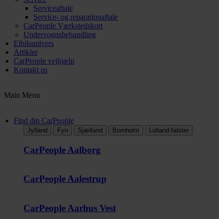
Serviceaftale
Service- og reparationaftale
CarPeople Værkstedskort
Undervognsbehandling
Elbilsunivers
Artikler
CarPeople vejhjælp
Kontakt os
Main Menu
Find din CarPeople
Jylland
Fyn
Sjælland
Bornholm
Lolland-falster
CarPeople Aalborg
CarPeople Aalestrup
CarPeople Aarhus Vest