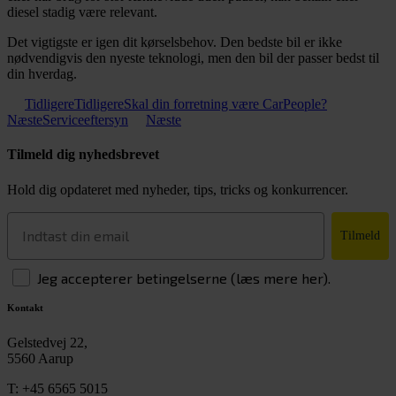
diesel stadig være relevant.
Det vigtigste er igen dit kørselsbehov. Den bedste bil er ikke
nødvendigvis den nyeste teknologi, men den bil der passer bedst til
din hverdag.
Tidligere
Tidligere
Skal din forretning være CarPeople?
Næste
Serviceeftersyn
Næste
Tilmeld dig nyhedsbrevet
Hold dig opdateret med nyheder, tips, tricks og konkurrencer.
Tilmeld
Jeg accepterer betingelserne (læs mere her).
Kontakt
Gelstedvej 22,
5560 Aarup
T:
+45 6565 5015