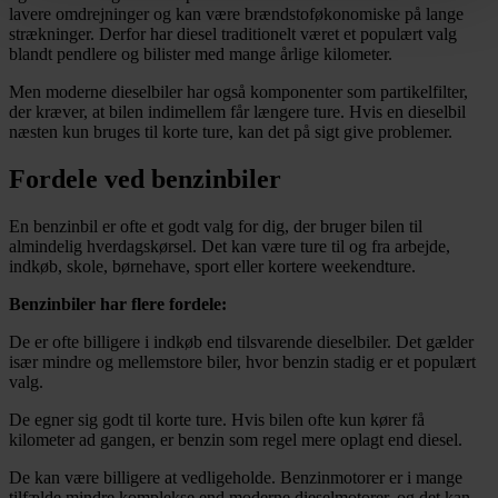
lavere omdrejninger og kan være brændstoføkonomiske på lange
strækninger. Derfor har diesel traditionelt været et populært valg
blandt pendlere og bilister med mange årlige kilometer.
Men moderne dieselbiler har også komponenter som partikelfilter,
der kræver, at bilen indimellem får længere ture. Hvis en dieselbil
næsten kun bruges til korte ture, kan det på sigt give problemer.
Fordele ved benzinbiler
En benzinbil er ofte et godt valg for dig, der bruger bilen til
almindelig hverdagskørsel. Det kan være ture til og fra arbejde,
indkøb, skole, børnehave, sport eller kortere weekendture.
Benzinbiler har flere fordele:
De er ofte billigere i indkøb end tilsvarende dieselbiler. Det gælder
især mindre og mellemstore biler, hvor benzin stadig er et populært
valg.
De egner sig godt til korte ture. Hvis bilen ofte kun kører få
kilometer ad gangen, er benzin som regel mere oplagt end diesel.
De kan være billigere at vedligeholde. Benzinmotorer er i mange
tilfælde mindre komplekse end moderne dieselmotorer, og det kan