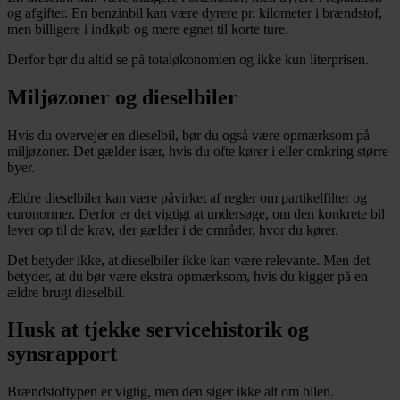
og afgifter. En benzinbil kan være dyrere pr. kilometer i brændstof,
men billigere i indkøb og mere egnet til korte ture.
Derfor bør du altid se på totaløkonomien og ikke kun literprisen.
Miljøzoner og dieselbiler
Hvis du overvejer en dieselbil, bør du også være opmærksom på
miljøzoner. Det gælder især, hvis du ofte kører i eller omkring større
byer.
Ældre dieselbiler kan være påvirket af regler om partikelfilter og
euronormer. Derfor er det vigtigt at undersøge, om den konkrete bil
lever op til de krav, der gælder i de områder, hvor du kører.
Det betyder ikke, at dieselbiler ikke kan være relevante. Men det
betyder, at du bør være ekstra opmærksom, hvis du kigger på en
ældre brugt dieselbil.
Husk at tjekke servicehistorik og
synsrapport
Brændstoftypen er vigtig, men den siger ikke alt om bilen.