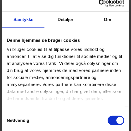
du vælge?
Bil & motor
Samtykke
Detaljer
Om
Skal din næste bil køre på diesel eller benzin? Det spørgsmål stiller
mange bilejere sig selv, når de skal købe ny eller brugt bil. Og svaret
afhænger ikke kun af, hvad bilen koster i indkøb, eller hvad
Denne hjemmeside bruger cookies
brændstoffet koster ved tankstationen.
Vi bruger cookies til at tilpasse vores indhold og
Det vigtigste er, hvordan du bruger bilen i hverdagen.
annoncer, til at vise dig funktioner til sociale medier og til
at analysere vores trafik. Vi deler også oplysninger om
Kører du primært korte ture i byen, til arbejde, indkøb, skole og
fritidsaktiviteter, vil en benzinbil ofte være det bedste valg. Kører du
din brug af vores hjemmeside med vores partnere inden
derimod mange kilometer, ofte på motorvej eller længere
for sociale medier, annonceringspartnere og
strækninger, kan en dieselbil stadig være en god løsning.
analysepartnere. Vores partnere kan kombinere disse
Her får du et enkelt overblik over forskellen på diesel og benzin,
data med andre oplysninger, du har givet dem, eller som
fordelene ved begge biltyper, og hvad du bør overveje, før du
de har indsamlet fra din brug af deres tjenester.
vælger.
Kort fortalt: Hvornår skal du vælge
Samtykkevalg
diesel eller benzin?
Nødvendig