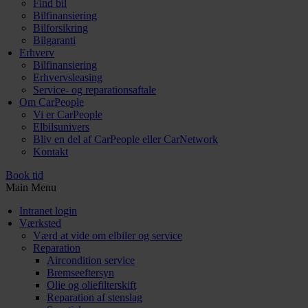
Find bil
Bilfinansiering
Bilforsikring
Bilgaranti
Erhverv
Bilfinansiering
Erhvervsleasing
Service- og reparationsaftale
Om CarPeople
Vi er CarPeople
Elbilsunivers
Bliv en del af CarPeople eller CarNetwork
Kontakt
Book tid
Main Menu
Intranet login
Værksted
Værd at vide om elbiler og service
Reparation
Aircondition service
Bremseeftersyn
Olie og oliefilterskift
Reparation af stenslag