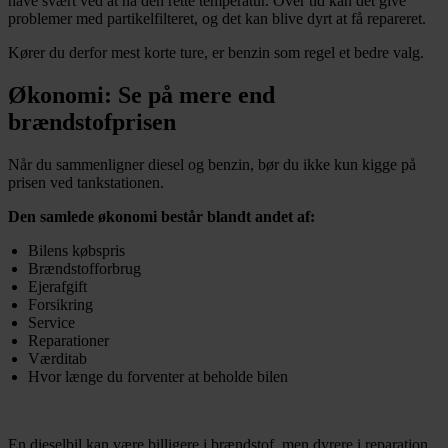
have svært ved at nå den rette temperatur. Over tid kan det give
problemer med partikelfilteret, og det kan blive dyrt at få repareret.
Kører du derfor mest korte ture, er benzin som regel et bedre valg.
Økonomi: Se på mere end
brændstofprisen
Når du sammenligner diesel og benzin, bør du ikke kun kigge på
prisen ved tankstationen.
Den samlede økonomi består blandt andet af:
Bilens købspris
Brændstofforbrug
Ejerafgift
Forsikring
Service
Reparationer
Værditab
Hvor længe du forventer at beholde bilen
En dieselbil kan være billigere i brændstof, men dyrere i reparation