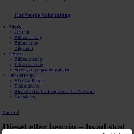
CarPeople Sakskøbing
Bilsalg
Find bil
Bilfinansiering
Bilforsikring
Bilgaranti
Erhverv
Bilfinansiering
Erhvervsleasing
Service- og reparationsaftaler
Om CarPeople
Vi er CarPeople
Elbilsunivers
Bliv en del af CarPeople eller CarNetwork
Kontakt os
Book tid
Diesel eller benzin – hvad skal