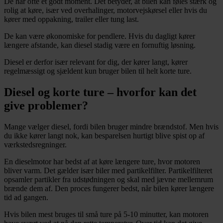
De har ofte et godt moment. Det betyder, at bilen kan føles stærk og
rolig at køre, især ved overhalinger, motorvejskørsel eller hvis du
kører med oppakning, trailer eller tung last.
De kan være økonomiske for pendlere. Hvis du dagligt kører
længere afstande, kan diesel stadig være en fornuftig løsning.
Diesel er derfor især relevant for dig, der kører langt, kører
regelmæssigt og sjældent kun bruger bilen til helt korte ture.
Diesel og korte ture – hvorfor kan det
give problemer?
Mange vælger diesel, fordi bilen bruger mindre brændstof. Men hvis
du ikke kører langt nok, kan besparelsen hurtigt blive spist op af
værkstedsregninger.
En dieselmotor har bedst af at køre længere ture, hvor motoren
bliver varm. Det gælder især biler med partikelfilter. Partikelfilteret
opsamler partikler fra udstødningen og skal med jævne mellemrum
brænde dem af. Den proces fungerer bedst, når bilen kører længere
tid ad gangen.
Hvis bilen mest bruges til små ture på 5-10 minutter, kan motoren