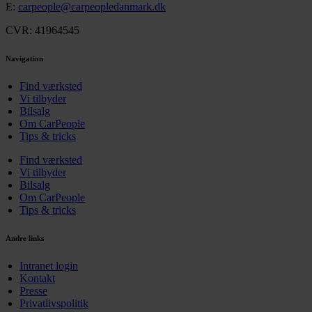
E:
carpeople@carpeopledanmark.dk
CVR: 41964545
Navigation
Find værksted
Vi tilbyder
Bilsalg
Om CarPeople
Tips & tricks
Find værksted
Vi tilbyder
Bilsalg
Om CarPeople
Tips & tricks
Andre links
Intranet login
Kontakt
Presse
Privatlivspolitik