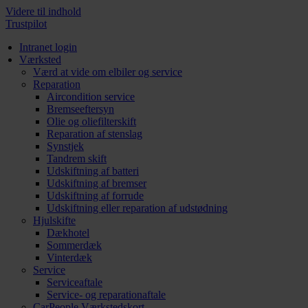
Videre til indhold
Trustpilot
Intranet login
Værksted
Værd at vide om elbiler og service
Reparation
Aircondition service
Bremseeftersyn
Olie og oliefilterskift
Reparation af stenslag
Synstjek
Tandrem skift
Udskiftning af batteri
Udskiftning af bremser
Udskiftning af forrude
Udskiftning eller reparation af udstødning
Hjulskifte
Dækhotel
Sommerdæk
Vinterdæk
Service
Serviceaftale
Service- og reparationaftale
CarPeople Værkstedskort