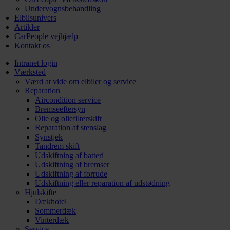
Undervognsbehandling
Elbilsunivers
Artikler
CarPeople vejhjælp
Kontakt os
Intranet login
Værksted
Værd at vide om elbiler og service
Reparation
Aircondition service
Bremseeftersyn
Olie og oliefilterskift
Reparation af stenslag
Synstjek
Tandrem skift
Udskiftning af batteri
Udskiftning af bremser
Udskiftning af forrude
Udskiftning eller reparation af udstødning
Hjulskifte
Dækhotel
Sommerdæk
Vinterdæk
Service