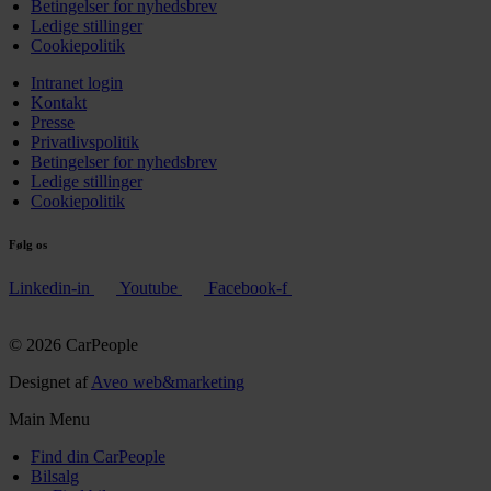
Betingelser for nyhedsbrev
Ledige stillinger
Cookiepolitik
Intranet login
Kontakt
Presse
Privatlivspolitik
Betingelser for nyhedsbrev
Ledige stillinger
Cookiepolitik
Følg os
Linkedin-in
Youtube
Facebook-f
© 2026 CarPeople
Designet af
Aveo web&marketing
Main Menu
Find din CarPeople
Bilsalg