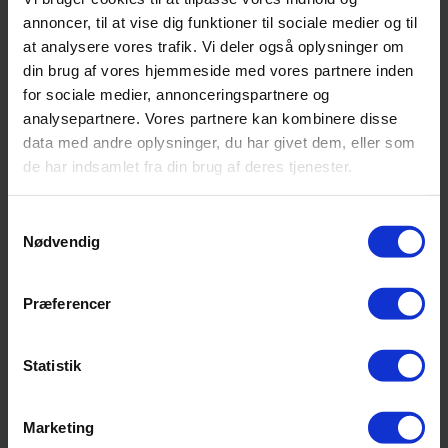
Kontakt os
annoncer, til at vise dig funktioner til sociale medier og til
at analysere vores trafik. Vi deler også oplysninger om
Book tid
din brug af vores hjemmeside med vores partnere inden
for sociale medier, annonceringspartnere og
Varevogn -Moms
analysepartnere. Vores partnere kan kombinere disse
data med andre oplysninger, du har givet dem, eller som
Tips & tricks
de har indsamlet fra din brug af deres tjenester.
Bil & motor
Love & regler
Erhverv
Samtykkevalg
Elbiler
Nødvendig
Præferencer
Statistik
Marketing