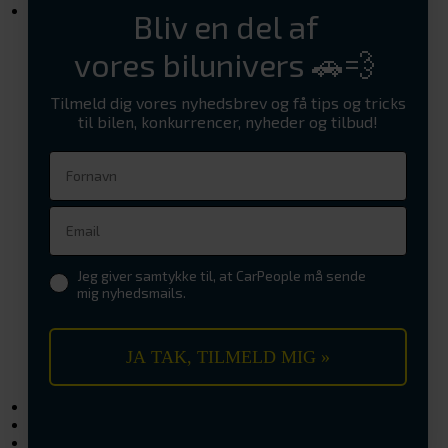
Værksted
Bliv en del af
Værd at vide om elbiler og service
Reparation
vores bilunivers 🚗💨
Aircondition service
Bremseeftersyn
Olie og oliefilterskift
Tilmeld dig vores nyhedsbrev og få tips og tricks
Reparation af stenslag
til bilen, konkurrencer, nyheder og tilbud!
Synstjek
Tandrem skift
Udskiftning af batteri
Udskiftning af bremser
Udskiftning af forrude
Udskiftning eller reparation af udstødning
Hjulskifte
Dækhotel
Jeg giver samtykke til, at CarPeople må sende
Sommerdæk
mig nyhedsmails.
Vinterdæk
Service
Serviceaftale
Service- og reparationaftale
JA TAK, TILMELD MIG »
CarPeople Værkstedskort
Undervognsbehandling
Elbilsunivers
Artikler
CarPeople vejhjælp