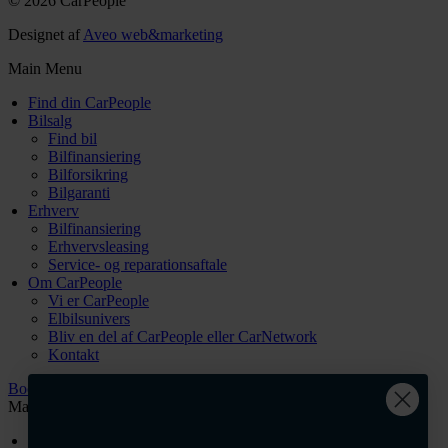
© 2026 CarPeople
Designet af
Aveo web&marketing
Main Menu
Find din CarPeople
Bilsalg
Find bil
Bilfinansiering
Bilforsikring
Bilgaranti
Erhverv
Bilfinansiering
Erhvervsleasing
Service- og reparationsaftale
Om CarPeople
Vi er CarPeople
Elbilsunivers
Bliv en del af CarPeople eller CarNetwork
Kontakt
Book tid
Main Menu
Intranet login