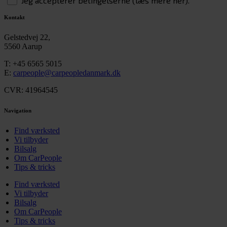
Jeg accepterer betingelserne (læs mere her).
Kontakt
Gelstedvej 22,
5560 Aarup
T:
+45 6565 5015
E:
carpeople@carpeopledanmark.dk
CVR: 41964545
Navigation
Find værksted
Vi tilbyder
Bilsalg
Om CarPeople
Tips & tricks
Find værksted
Vi tilbyder
Bilsalg
Om CarPeople
Tips & tricks