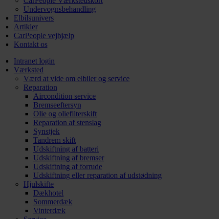
CarPeople Værkstedskort
Undervognsbehandling
Elbilsunivers
Artikler
CarPeople vejhjælp
Kontakt os
Intranet login
Værksted
Værd at vide om elbiler og service
Reparation
Aircondition service
Bremseeftersyn
Olie og oliefilterskift
Reparation af stenslag
Synstjek
Tandrem skift
Udskiftning af batteri
Udskiftning af bremser
Udskiftning af forrude
Udskiftning eller reparation af udstødning
Hjulskifte
Dækhotel
Sommerdæk
Vinterdæk