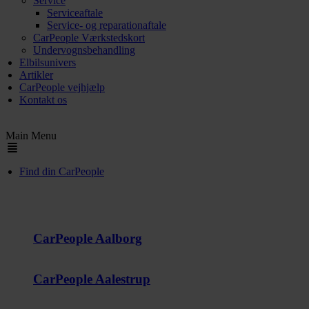
Service
Serviceaftale
Service- og reparationaftale
CarPeople Værkstedskort
Undervognsbehandling
Elbilsunivers
Artikler
CarPeople vejhjælp
Kontakt os
Main Menu
Find din CarPeople
Jylland
CarPeople Aalborg
CarPeople Aalestrup