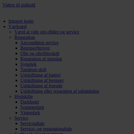
Videre til indhold
Intranet login
Værksted
Værd at vide om elbiler og service
Reparation
Aircondition service
Bremseeftersyn
Olie og oliefilterskift
Reparation af stenslag
Synstjek
Tandrem skift
Udskiftning af batteri
Udskiftning af bremser
Udskiftning af forrude
Udskiftning eller reparation af udstødning
Hjulskifte
Dækhotel
Sommerdæk
Vinterdæk
Service
Serviceaftale
Service- og reparationaftale