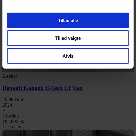
Tillad alle
Tillad valgte
Afvis
2-zonet
Renault Kangoo E-Tech L1 Van
20.000 km
2024
El
Hjørring
184.800 kr.
Læs mere