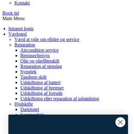
Kontakt
Book tid
Main Menu
Intranet login
Værksted
Værd at vide om elbiler og service
Reparation
Aircondition service
Bremseeftersyn
Olie og oliefilterskift
Reparation af stenslag
Synstjek
Tandrem skift
Udskiftning af batteri
Udskiftning af bremser
Udskiftning af forrude
Udskiftning eller reparation af udstødning
Hjulskifte
Dækhotel
Sommerdæk
Vinterdæk
Service
Serviceaftale