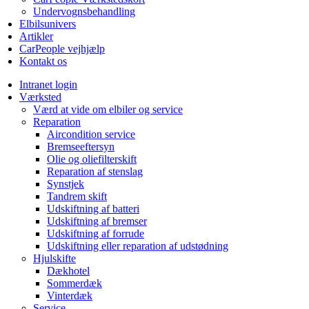
Undervognsbehandling
Elbilsunivers
Artikler
CarPeople vejhjælp
Kontakt os
Intranet login
Værksted
Værd at vide om elbiler og service
Reparation
Aircondition service
Bremseeftersyn
Olie og oliefilterskift
Reparation af stenslag
Synstjek
Tandrem skift
Udskiftning af batteri
Udskiftning af bremser
Udskiftning af forrude
Udskiftning eller reparation af udstødning
Hjulskifte
Dækhotel
Sommerdæk
Vinterdæk
Service