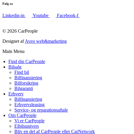
Følg os
Linkedin-in
Youtube
Facebook-f
© 2026 CarPeople
Designet af
Aveo web&marketing
Main Menu
Find din CarPeople
Bilsalg
Find bil
Bilfinansiering
Bilforsikring
Bilgaranti
Erhverv
Bilfinansiering
Erhvervsleasing
Service- og reparationsaftale
Om CarPeople
Vi er CarPeople
Elbilsunivers
Bliv en del af CarPeople eller CarNetwork