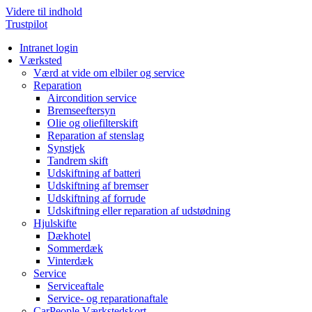
Videre til indhold
Trustpilot
Intranet login
Værksted
Værd at vide om elbiler og service
Reparation
Aircondition service
Bremseeftersyn
Olie og oliefilterskift
Reparation af stenslag
Synstjek
Tandrem skift
Udskiftning af batteri
Udskiftning af bremser
Udskiftning af forrude
Udskiftning eller reparation af udstødning
Hjulskifte
Dækhotel
Sommerdæk
Vinterdæk
Service
Serviceaftale
Service- og reparationaftale
CarPeople Værkstedskort