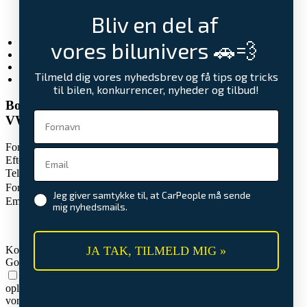
Service- og reparationaftale
Bliv en del af
CarPeople Værkstedskort
Undervognsbehandling
Elbilsunivers
vores bilunivers 🚗💨
Artikler
CarPeople vejhjælp
Tilmeld dig vores nyhedsbrev og få tips og tricks
Kontakt os
til bilen, konkurrencer, nyheder og tilbud!
Book en prøvetur for:
VW Transporter TDi 150 Kassevogn DSG kort
Fornavn
Efternavn
Telefon
Foretrukket dato
Jeg giver samtykke til, at CarPeople må sende
Email
mig nyhedsmails.
JA TAK, TILMELD MIG »
Kommentarer
Godkendelse
Når du udfylder formularen, afleverer du dine personlige
oplysninger i vores varetægt. Vi lover at passe godt på dem. Læs
vores betingelser
her.