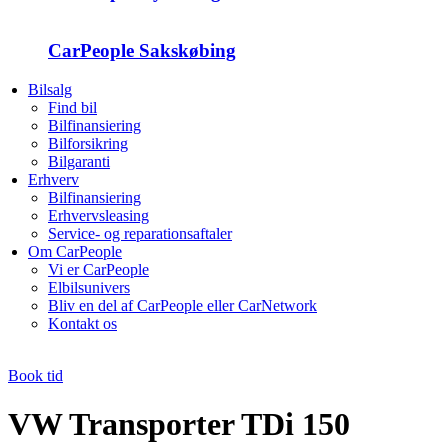
CarPeople Sakskøbing
Bilsalg
Find bil
Bilfinansiering
Bilforsikring
Bilgaranti
Erhverv
Bilfinansiering
Erhvervsleasing
Service- og reparationsaftaler
Om CarPeople
Vi er CarPeople
Elbilsunivers
Bliv en del af CarPeople eller CarNetwork
Kontakt os
Book tid
VW Transporter TDi 150