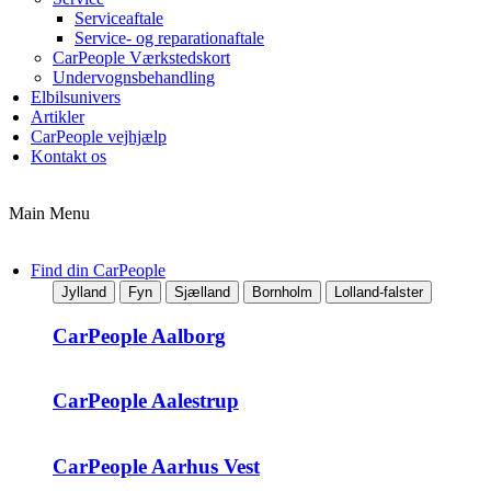
Serviceaftale
Service- og reparationaftale
CarPeople Værkstedskort
Undervognsbehandling
Elbilsunivers
Artikler
CarPeople vejhjælp
Kontakt os
Main Menu
Find din CarPeople
Jylland
Fyn
Sjælland
Bornholm
Lolland-falster
CarPeople Aalborg
CarPeople Aalestrup
CarPeople Aarhus Vest