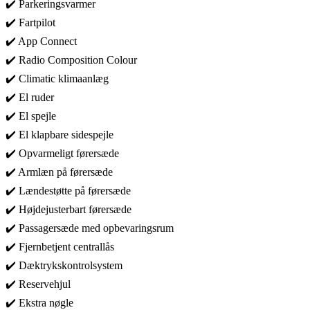
✔️ Parkeringsvarmer
✔️ Fartpilot
✔️ App Connect
✔️ Radio Composition Colour
✔️ Climatic klimaanlæg
✔️ El ruder
✔️ El spejle
✔️ El klapbare sidespejle
✔️ Opvarmeligt førersæde
✔️ Armlæn på førersæde
✔️ Lændestøtte på førersæde
✔️ Højdejusterbart førersæde
✔️ Passagersæde med opbevaringsrum
✔️ Fjernbetjent centrallås
✔️ Dæktrykskontrolsystem
✔️ Reservehjul
✔️ Ekstra nøgle