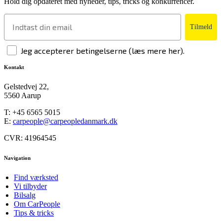
Hold dig opdateret med nyheder, tips, tricks og konkurrencer.
Tilmeld
Jeg accepterer betingelserne (læs mere her).
Kontakt
Gelstedvej 22,
5560 Aarup
T:
+45 6565 5015
E:
carpeople@carpeopledanmark.dk
CVR: 41964545
Navigation
Find værksted
Vi tilbyder
Bilsalg
Om CarPeople
Tips & tricks