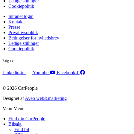
Ledige stillinger
Cookiepolitik
Intranet login
Kontakt
Presse
Privatlivspolitik
Betingelser for nyhedsbrev
Ledige stillinger
Cookiepolitik
Følg os
Linkedin-in
Youtube
Facebook-f
© 2026 CarPeople
Designet af
Aveo web&marketing
Main Menu
Find din CarPeople
Bilsalg
Find bil