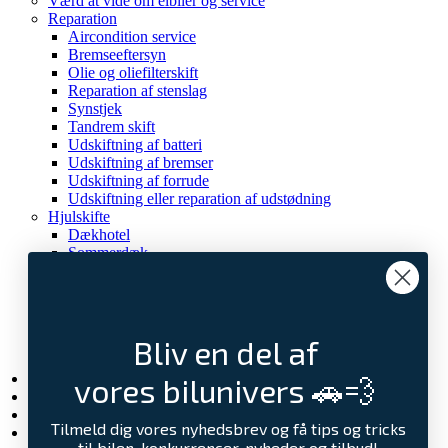
Værd at vide om elbiler og service
Reparation
Aircondition service
Bremseeftersyn
Olie og oliefilterskift
Reparation af stenslag
Synstjek
Tandrem skift
Udskiftning af batteri
Udskiftning af bremser
Udskiftning af forrude
Udskiftning eller reparation af udstødning
Hjulskifte
Dækhotel
Sommerdæk
Vinterdæk
Service
Serviceaftale
Service- og reparationaftale
Bliv en del af
CarPeople Værkstedskort
Undervognsbehandling
Elbilsunivers
vores bilunivers 🚗💨
Artikler
CarPeople vejhjælp
Tilmeld dig vores nyhedsbrev og få tips og tricks
Kontakt os
til bilen, konkurrencer, nyheder og tilbud!