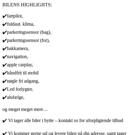
BILENS HIGHLIGHTS:
✔️fartpilot,
✔️fuldaut. klima,
✔️parkeringssensor (bag),
✔️parkeringssensor (for),
✔️bakkamera,
✔️navigation,
✔️apple carplay,
✔️håndfrit til mobil
✔️nøgle fri adgang,
✔️Led forlygter,
✔️alufælge,
og meget meget mere…
✔️ Vi tager alle biler i bytte – kontakt os for uforpligtende tilbud
✔️ Vi kommer gerne ud og levere bilen på din adresse, samt tager