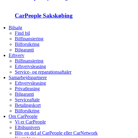
CarPeople Sakskøbing
Bilsalg
Find bil
Bilfinansiering
Bilforsikring
Bilgaranti
Erhverv
Bilfinansiering
Erhvervsleasing
Service- og reparationsaftaler
Samarbejdspartnere
Erhvervsleasing
Privatleasing
Bilgaranti
Serviceaftale
Betalingskort
Bilforsikring
Om CarPeople
Vi er CarPeople
Elbilsunivers
Bliv en del af CarPeople eller CarNetwork