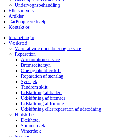
Undervognsbehandling
Elbilsunivers
Artikler
CarPeople vejhjælp
Kontakt os
Intranet login
Værksted
Værd at vide om elbiler og service
Reparation
Aircondition service
Bremseeftersyn
Olie og oliefilterskift
Reparation af stenslag
Synstjek
Tandrem skift
Udskiftning af batteri
Udskiftning af bremser
Udskiftning af forrude
Udskiftning eller reparation af udstødning
Hjulskifte
Dækhotel
Sommerdæk
Vinterdæk
Service