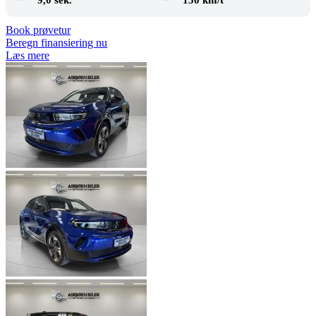
9,0 sek.
150 km/t
Book prøvetur
Beregn finansiering nu
Læs mere