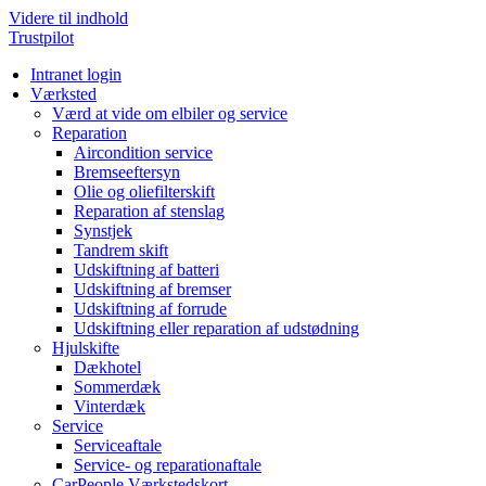
Videre til indhold
Trustpilot
Intranet login
Værksted
Værd at vide om elbiler og service
Reparation
Aircondition service
Bremseeftersyn
Olie og oliefilterskift
Reparation af stenslag
Synstjek
Tandrem skift
Udskiftning af batteri
Udskiftning af bremser
Udskiftning af forrude
Udskiftning eller reparation af udstødning
Hjulskifte
Dækhotel
Sommerdæk
Vinterdæk
Service
Serviceaftale
Service- og reparationaftale
CarPeople Værkstedskort