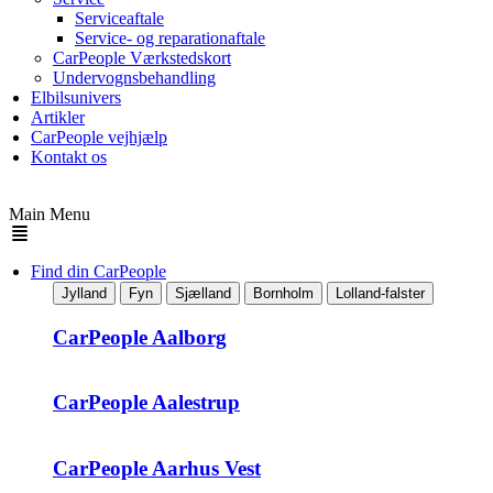
Serviceaftale
Service- og reparationaftale
CarPeople Værkstedskort
Undervognsbehandling
Elbilsunivers
Artikler
CarPeople vejhjælp
Kontakt os
Main Menu
Find din CarPeople
Jylland
Fyn
Sjælland
Bornholm
Lolland-falster
CarPeople Aalborg
CarPeople Aalestrup
CarPeople Aarhus Vest