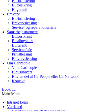
Bilfinansiering
Bilforsikring
Bilgaranti
Erhverv
Bilfinansiering
Erhvervsleasing
Service- og reparationsaftale
Samarbejdspartnere
Bilforsikring
Betalingskort
Bilgaranti
Serviceaftale
Privatleasing
Erhvervsleasing
Om CarPeople
Vi er CarPeople
Elbilsunivers
Bliv en del af CarPeople eller CarNetwork
Kontakt
Book tid
Main Menu
Intranet login
Værksted