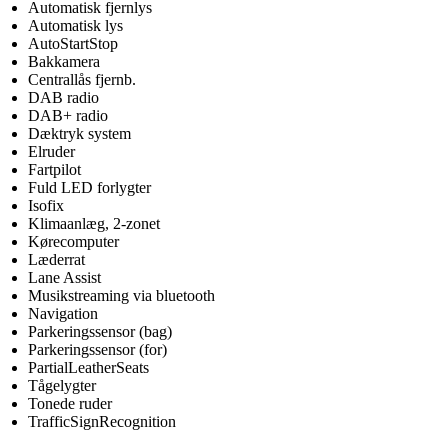
Automatisk fjernlys
Automatisk lys
AutoStartStop
Bakkamera
Centrallås fjernb.
DAB radio
DAB+ radio
Dæktryk system
Elruder
Fartpilot
Fuld LED forlygter
Isofix
Klimaanlæg, 2-zonet
Kørecomputer
Læderrat
Lane Assist
Musikstreaming via bluetooth
Navigation
Parkeringssensor (bag)
Parkeringssensor (for)
PartialLeatherSeats
Tågelygter
Tonede ruder
TrafficSignRecognition