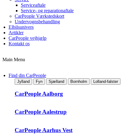
Serviceaftale
Service- og reparationaftale
CarPeople Værkstedskort
Undervognsbehandling
Elbilsunivers
Artikler
CarPeople vejhjælp
Kontakt os
Main Menu
Find din CarPeople
Jylland
Fyn
Sjælland
Bornholm
Lolland-falster
CarPeople Aalborg
CarPeople Aalestrup
CarPeople Aarhus Vest