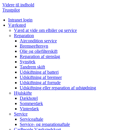
Videre til indhold
Trustpilot
Intranet login
Værksted
Værd at vide om elbiler og service
Reparation
Aircondition service
Bremseeftersyn
Olie og oliefilterskift
Reparation af stenslag
Synstjek
Tandrem skift
Udskiftning af batteri
Udskiftning af bremser
Udskiftning af forrude
Udskiftning eller reparation af udstødning
Hjulskifte
Dækhotel
Sommerdæk
Vinterdæk
Service
Serviceaftale
Service- og reparationaftale
CarPeople Værkstedskort