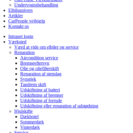
Undervognsbehandling
Elbilsunivers
Artikler
CarPeople vejhjælp
Kontakt os
Intranet login
Værksted
Værd at vide om elbiler og service
Reparation
Aircondition service
Bremseeftersyn
Olie og oliefilterskift
Reparation af stenslag
Synstjek
Tandrem skift
Udskiftning af batteri
Udskiftning af bremser
Udskiftning af forrude
Udskiftning eller reparation af udstødning
Hjulskifte
Dækhotel
Sommerdæk
Vinterdæk
Service