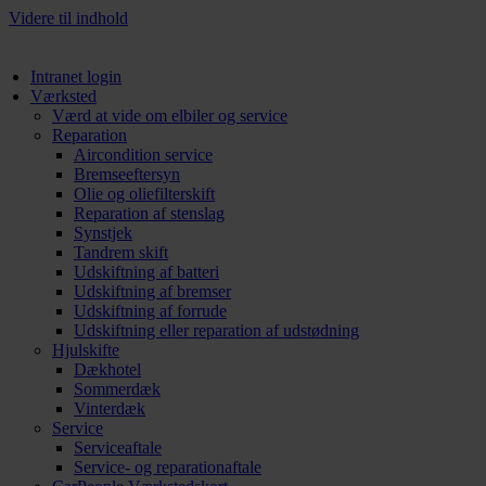
Videre til indhold
Intranet login
Værksted
Værd at vide om elbiler og service
Reparation
Aircondition service
Bremseeftersyn
Olie og oliefilterskift
Reparation af stenslag
Synstjek
Tandrem skift
Udskiftning af batteri
Udskiftning af bremser
Udskiftning af forrude
Udskiftning eller reparation af udstødning
Hjulskifte
Dækhotel
Sommerdæk
Vinterdæk
Service
Serviceaftale
Service- og reparationaftale