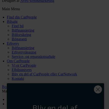
Designet af
Aveo web&marketing
Main Menu
Find din CarPeople
Bilsalg
Find bil
Bilfinansiering
Bilforsikring
Bilgaranti
Erhverv
Bilfinansiering
Erhvervsleasing
Service- og reparationsaftale
Om CarPeople
Vi er CarPeople
Elbilsunivers
Bliv en del af CarPeople eller CarNetwork
Kontakt
Book tid
Main Menu
Intranet login
Værksted
Bliv en del af
Værd at vide om elbiler og service