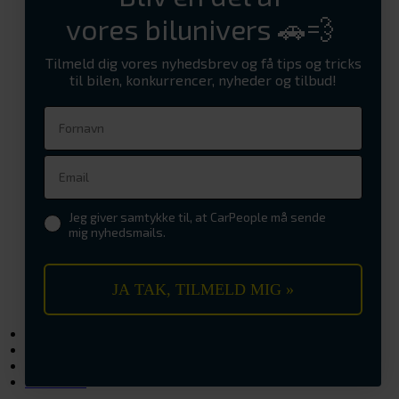
Reparation
vores bilunivers 🚗💨
Aircondition service
Bremseeftersyn
Olie og oliefilterskift
Tilmeld dig vores nyhedsbrev og få tips og tricks
Reparation af stenslag
til bilen, konkurrencer, nyheder og tilbud!
Synstjek
Tandrem skift
Udskiftning af batteri
Udskiftning af bremser
Udskiftning af forrude
Udskiftning eller reparation af udstødning
Hjulskifte
Dækhotel
Jeg giver samtykke til, at CarPeople må sende
Sommerdæk
mig nyhedsmails.
Vinterdæk
Service
Serviceaftale
Service- og reparationaftale
JA TAK, TILMELD MIG »
CarPeople Værkstedskort
Undervognsbehandling
Elbilsunivers
Artikler
CarPeople vejhjælp
Kontakt os