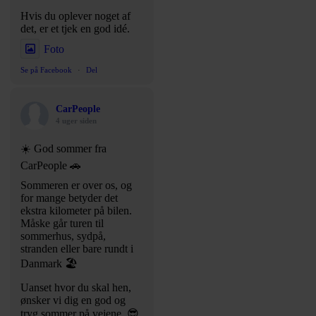
Hvis du oplever noget af
det, er et tjek en god idé.
Foto
Se på Facebook
·
Del
CarPeople
4 uger siden
☀️ God sommer fra
CarPeople 🚗
Sommeren er over os, og
for mange betyder det
ekstra kilometer på bilen.
Måske går turen til
sommerhus, sydpå,
stranden eller bare rundt i
Danmark 🏖️
Uanset hvor du skal hen,
ønsker vi dig en god og
tryg sommer på vejene. 😎