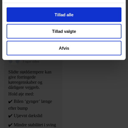
✔️ Garantier og
forsikringer holdes intakte
Tillad alle
Regelmæssig service =
forudsigelig drift.
Tillad valgte
Foto
Se på Facebook
·
Del
Afvis
CarPeople
3 uger siden
Slidte støddæmpere kan
give forringede
køreegenskaber og
dårligere vejgreb.
Hold øje med:
✔️ Bilen ‘gynger’ længe
efter bump
✔️ Ujævnt dækslid
✔️ Mindre stabilitet i sving