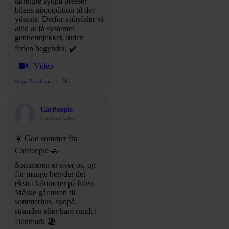
køreture sydpå presser
bilens aircondition til det
yderste. Derfor anbefaler vi
altid at få systemet
gennemtjekket, inden
ferien begynder. ✔️
Video
Se på Facebook
·
Del
CarPeople
1 måned siden
☀️ God sommer fra
CarPeople 🚗
Sommeren er over os, og
for mange betyder det
ekstra kilometer på bilen.
Måske går turen til
sommerhus, sydpå,
stranden eller bare rundt i
Danmark 🏖️