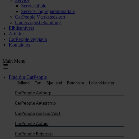
Service
Serviceaftale
Service- og reparationaftale
CarPeople Værkstedskort
Undervognsbehandling
Elbilsunivers
Artikler
CarPeople vejhjælp
Kontakt os
Main Menu
Find din CarPeople
Jylland
Fyn
Sjælland
Bornholm
Lolland-falster
CarPeople Aalborg
CarPeople Aalestrup
CarPeople Aarhus Vest
CarPeople Aulum
CarPeople Bejstrup