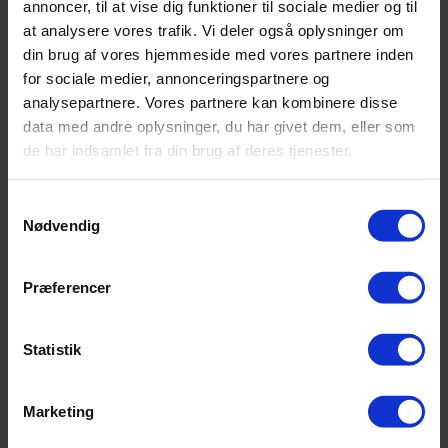
annoncer, til at vise dig funktioner til sociale medier og til
trænger til service.
at analysere vores trafik. Vi deler også oplysninger om
Få det tjekket og serviceret,
din brug af vores hjemmeside med vores partnere inden
før små problemer bliver
for sociale medier, annonceringspartnere og
større.
analysepartnere. Vores partnere kan kombinere disse
Video
data med andre oplysninger, du har givet dem, eller som
Se på Facebook
·
Del
de har indsamlet fra din brug af deres tjenester.
CarPeople
Samtykkevalg
2 uger siden
Nødvendig
Serviceintervallet er ikke
sat for sjov – det er
Præferencer
motorens
“helbredskalender”.
Et service efter interval
Statistik
sikrer, at:
✔️ Motoren kører optimalt
Marketing
✔️ Sliddele skiftes før de
skaber større skader