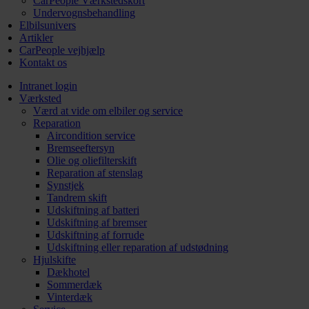
CarPeople Værkstedskort
Undervognsbehandling
Elbilsunivers
Artikler
CarPeople vejhjælp
Kontakt os
Intranet login
Værksted
Værd at vide om elbiler og service
Reparation
Aircondition service
Bremseeftersyn
Olie og oliefilterskift
Reparation af stenslag
Synstjek
Tandrem skift
Udskiftning af batteri
Udskiftning af bremser
Udskiftning af forrude
Udskiftning eller reparation af udstødning
Hjulskifte
Dækhotel
Sommerdæk
Vinterdæk