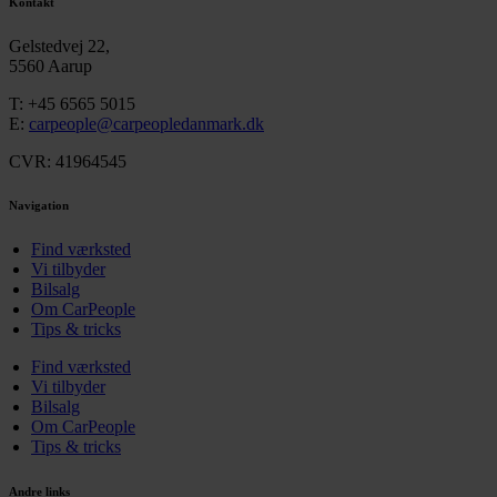
Kontakt
Gelstedvej 22,
5560 Aarup
T:
+45 6565 5015
E:
carpeople@carpeopledanmark.dk
CVR: 41964545
Navigation
Find værksted
Vi tilbyder
Bilsalg
Om CarPeople
Tips & tricks
Find værksted
Vi tilbyder
Bilsalg
Om CarPeople
Tips & tricks
Andre links