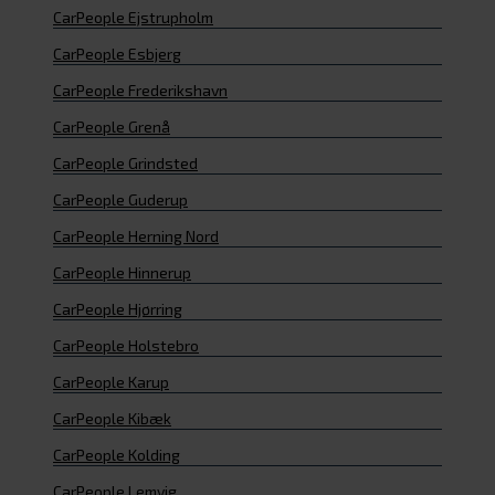
CarPeople Ejstrupholm
CarPeople Esbjerg
CarPeople Frederikshavn
CarPeople Grenå
CarPeople Grindsted
CarPeople Guderup
CarPeople Herning Nord
CarPeople Hinnerup
CarPeople Hjørring
CarPeople Holstebro
CarPeople Karup
CarPeople Kibæk
CarPeople Kolding
CarPeople Lemvig