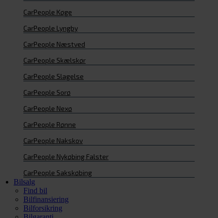
CarPeople Køge
CarPeople Lyngby
CarPeople Næstved
CarPeople Skælskør
CarPeople Slagelse
CarPeople Sorø
CarPeople Nexø
CarPeople Rønne
CarPeople Nakskov
CarPeople Nykøbing Falster
CarPeople Sakskøbing
Bilsalg
Find bil
Bilfinansiering
Bilforsikring
Bilgaranti