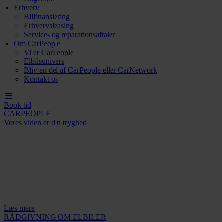
Erhverv
Bilfinansiering
Erhvervsleasing
Service- og reparationsaftaler
Om CarPeople
Vi er CarPeople
Elbilsunivers
Bliv en del af CarPeople eller CarNetwork
Kontakt os
Book tid
CARPEOPLE
Vores viden er din tryghed
Læs mere
RÅDGIVNING OM ELBILER