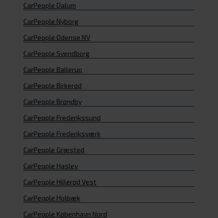
CarPeople Dalum
CarPeople Nyborg
CarPeople Odense NV
CarPeople Svendborg
CarPeople Ballerup
CarPeople Birkerød
CarPeople Brøndby
CarPeople Frederikssund
CarPeople Frederiksværk
CarPeople Græsted
CarPeople Haslev
CarPeople Hillerød Vest
CarPeople Holbæk
CarPeople København Nord