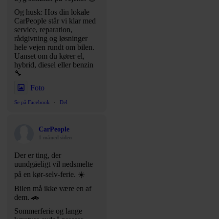
Og husk: Hos din lokale
CarPeople står vi klar med
service, reparation,
rådgivning og løsninger
hele vejen rundt om bilen.
Uanset om du kører el,
hybrid, diesel eller benzin
🔧
Foto
Se på Facebook
·
Del
CarPeople
1 måned siden
Der er ting, der
uundgåeligt vil nedsmelte
på en kør-selv-ferie. ☀️
Bilen må ikke være en af
dem. 🚗
Sommerferie og lange